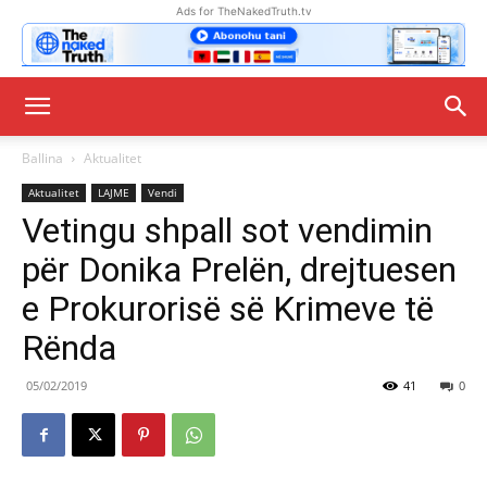
Ads for TheNakedTruth.tv
Ballina
Aktualitet
Aktualitet
LAJME
Vendi
Vetingu shpall sot vendimin
për Donika Prelën, drejtuesen
e Prokurorisë së Krimeve të
Rënda
05/02/2019
41
0