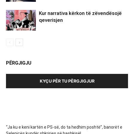
Kur narrativa kërkon të zëvendësojë
qeverisjen
PËRGJIGJU
KYÇU PËR TU PËRGJIGJUR
“Ja ku e keni kartën e PS-së, do ta hedhim poshtë”, banorët e
Selenicës kundër shkrirjes së bashkisë!