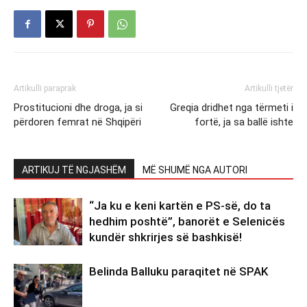
Artikulli paraprak
Artikulli tjetër
Prostitucioni dhe droga, ja si
Greqia dridhet nga tërmeti i
përdoren femrat në Shqipëri
fortë, ja sa ballë ishte
ARTIKUJ TË NGJASHËM
MË SHUMË NGA AUTORI
“Ja ku e keni kartën e PS-së, do ta
hedhim poshtë”, banorët e Selenicës
kundër shkrirjes së bashkisë!
Belinda Balluku paraqitet në SPAK