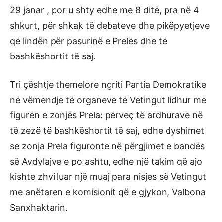
29 janar , por u shty edhe me 8 ditë, pra në 4
shkurt, për shkak të debateve dhe pikëpyetjeve
që lindën për pasurinë e Prelës dhe të
bashkëshortit të saj.
Tri çështje themelore ngriti Partia Demokratike
në vëmendje të organeve të Vetingut lidhur me
figurën e zonjës Prela: përveç të ardhurave në
të zezë të bashkëshortit të saj, edhe dyshimet
se zonja Prela figuronte në përgjimet e bandës
së Avdylajve e po ashtu, edhe një takim që ajo
kishte zhvilluar një muaj para nisjes së Vetingut
me anëtaren e komisionit që e gjykon, Valbona
Sanxhaktarin.