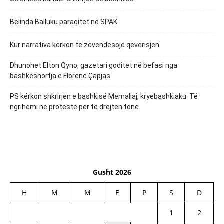
Belinda Balluku paraqitet në SPAK
Kur narrativa kërkon të zëvendësojë qeverisjen
Dhunohet Elton Qyno, gazetari goditet në befasi nga
bashkëshortja e Florenc Çapjas
PS kërkon shkrirjen e bashkisë Memaliaj, kryebashkiaku: Të
ngrihemi në protestë për të drejtën tonë
Gusht 2026
H
M
M
E
P
S
D
1
2