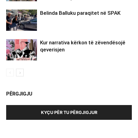
Belinda Balluku paraqitet në SPAK
Kur narrativa kërkon të zëvendësojë
qeverisjen
PËRGJIGJU
KYÇU PËR TU PËRGJIGJUR