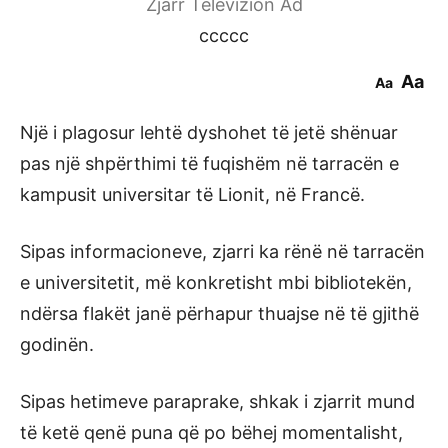
Zjarr Televizion Ad
ccccc
Aa
Aa
Një i plagosur lehtë dyshohet të jetë shënuar
pas një shpërthimi të fuqishëm në tarracën e
kampusit universitar të Lionit, në Francë.
Sipas informacioneve, zjarri ka rënë në tarracën
e universitetit, më konkretisht mbi bibliotekën,
ndërsa flakët janë përhapur thuajse në të gjithë
godinën.
Sipas hetimeve paraprake, shkak i zjarrit mund
të ketë qenë puna që po bëhej momentalisht,