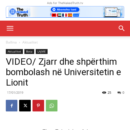
Ads for TheNakedTruth.tv
Ballina
Aktualitet
Aktualitet
Bota
LAJME
VIDEO/ Zjarr dhe shpërthim
bombolash në Universitetin e
Lionit
17/01/2019
25
0