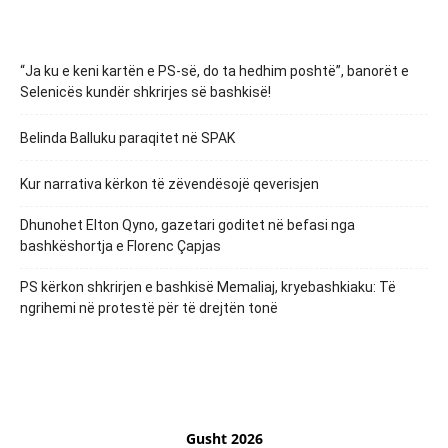
“Ja ku e keni kartën e PS-së, do ta hedhim poshtë”, banorët e
Selenicës kundër shkrirjes së bashkisë!
Belinda Balluku paraqitet në SPAK
Kur narrativa kërkon të zëvendësojë qeverisjen
Dhunohet Elton Qyno, gazetari goditet në befasi nga
bashkëshortja e Florenc Çapjas
PS kërkon shkrirjen e bashkisë Memaliaj, kryebashkiaku: Të
ngrihemi në protestë për të drejtën tonë
Gusht 2026