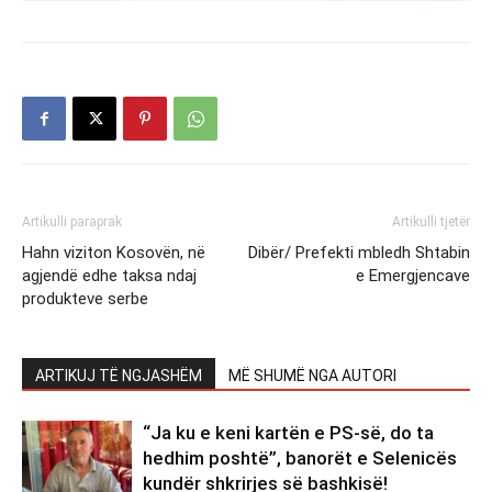
Artikulli paraprak
Artikulli tjetër
Hahn viziton Kosovën, në
Dibër/ Prefekti mbledh Shtabin
agjendë edhe taksa ndaj
e Emergjencave
produkteve serbe
ARTIKUJ TË NGJASHËM
MË SHUMË NGA AUTORI
“Ja ku e keni kartën e PS-së, do ta
hedhim poshtë”, banorët e Selenicës
kundër shkrirjes së bashkisë!