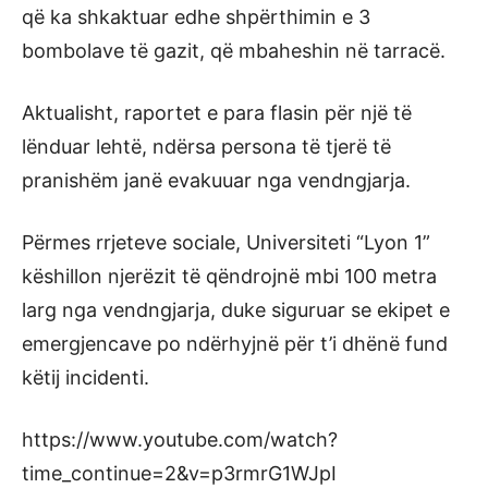
që ka shkaktuar edhe shpërthimin e 3
bombolave të gazit, që mbaheshin në tarracë.
Aktualisht, raportet e para flasin për një të
lënduar lehtë, ndërsa persona të tjerë të
pranishëm janë evakuuar nga vendngjarja.
Përmes rrjeteve sociale, Universiteti “Lyon 1”
këshillon njerëzit të qëndrojnë mbi 100 metra
larg nga vendngjarja, duke siguruar se ekipet e
emergjencave po ndërhyjnë për t’i dhënë fund
këtij incidenti.
https://www.youtube.com/watch?
time_continue=2&v=p3rmrG1WJpI