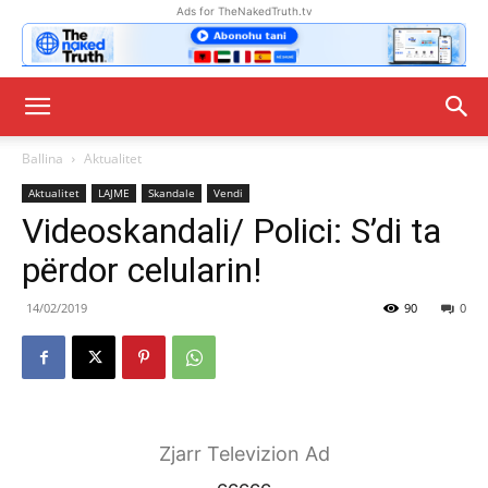
Ads for TheNakedTruth.tv
Ballina
Aktualitet
Aktualitet
LAJME
Skandale
Vendi
Videoskandali/ Polici: S’di ta
përdor celularin!
14/02/2019
90
0
Zjarr Televizion Ad
ccccc