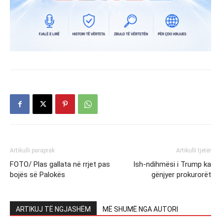
Artikulli paraprak
Artikulli tjetër
FOTO/ Plas gallata në rrjet pas
Ish-ndihmësi i Trump ka
bojës së Palokës
gënjyer prokurorët
ARTIKUJ TË NGJASHËM
MË SHUMË NGA AUTORI