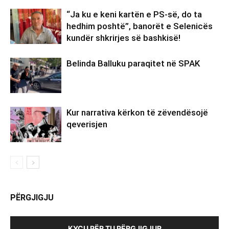
“Ja ku e keni kartën e PS-së, do ta
hedhim poshtë”, banorët e Selenicës
kundër shkrirjes së bashkisë!
Belinda Balluku paraqitet në SPAK
Kur narrativa kërkon të zëvendësojë
qeverisjen
PËRGJIGJU
KYÇU PËR TU PËRGJIGJUR