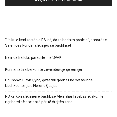
“Ja ku e keni kartën e PS-së, do ta hedhim poshtë”, banorët e
Selenicës kundër shkrirjes së bashkisë!
Belinda Balluku paraqitet në SPAK
Kur narrativa kërkon të zëvendësojë qeverisjen
Dhunohet Elton Qyno, gazetari goditet në befasi nga
bashkëshortja e Florenc Çapjas
PS kërkon shkrirjen e bashkisë Memaliaj, kryebashkiaku: Të
ngrihemi në protestë për të drejtën tonë