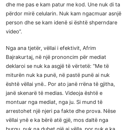
dhe me pas e kam patur me kod. Une nuk di ta
përdor mirë celularin. Nuk kam ngacmuar asnjë
person dhe se kam idenë si është shperndare
video”.
Nga ana tjetër, vëllai i efektivit, Afrim
Bajrakurtaj, në një prononcim për mediat
deklaroi se nuk ka asgjë të vërtetë: “Me të
miturën nuk ka punë, në pastë punë ai nuk
është vëllai ynë.. Por ato janë rrëna të gjitha,
janë skenarë të medias. Videoja është e
montuar nga mediat, nga ju. Si mund të
arrestohet një njeri pa fakte dhe prova. Nëse
vëllai ynë e ka bërë atë gjë, mos daltë nga
burgu, nuk na duhet gjë ai vëlla, por nuk e ka