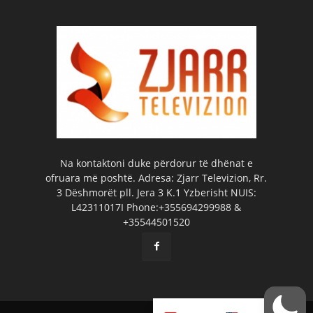
Na kontaktoni duke përdorur të dhënat e
ofruara më poshtë. Adresa: Zjarr Televizion, Rr.
3 Dëshmorët pll. Jera 3 K.1 Yzberisht NUIS:
L42311017I Phone:+355694299988 &
+35544501520