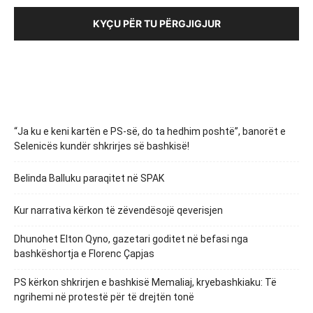
KYÇU PËR TU PËRGJIGJUR
“Ja ku e keni kartën e PS-së, do ta hedhim poshtë”, banorët e
Selenicës kundër shkrirjes së bashkisë!
Belinda Balluku paraqitet në SPAK
Kur narrativa kërkon të zëvendësojë qeverisjen
Dhunohet Elton Qyno, gazetari goditet në befasi nga
bashkëshortja e Florenc Çapjas
PS kërkon shkrirjen e bashkisë Memaliaj, kryebashkiaku: Të
ngrihemi në protestë për të drejtën tonë