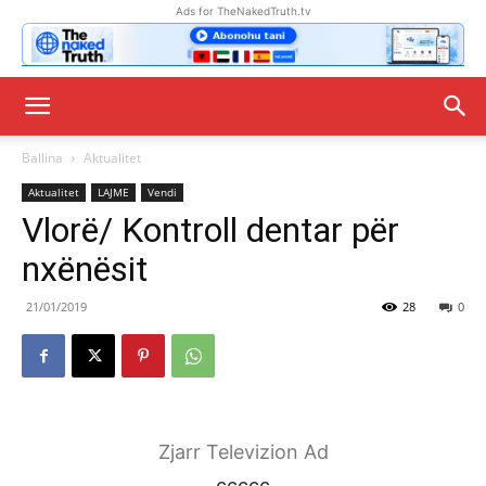
Ads for TheNakedTruth.tv
Ballina
Aktualitet
Aktualitet
LAJME
Vendi
Vlorë/ Kontroll dentar për
nxënësit
21/01/2019
28
0
Zjarr Televizion Ad
ccccc