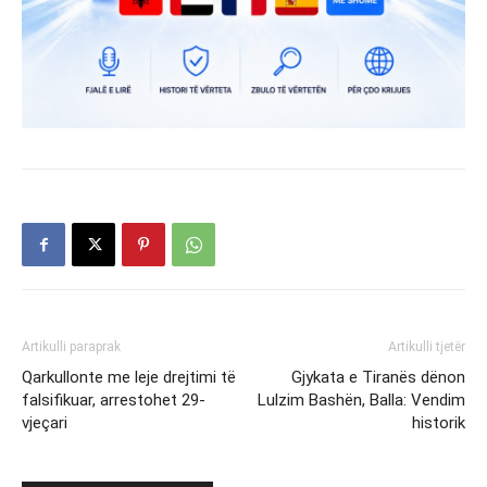
Artikulli paraprak
Artikulli tjetër
Qarkullonte me leje drejtimi të
Gjykata e Tiranës dënon
falsifikuar, arrestohet 29-
Lulzim Bashën, Balla: Vendim
vjeçari
historik