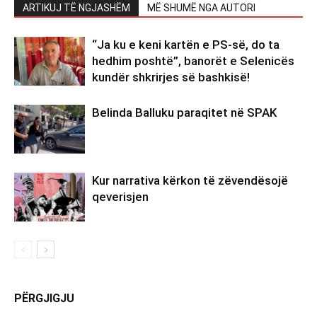
ARTIKUJ TË NGJASHËM
MË SHUMË NGA AUTORI
“Ja ku e keni kartën e PS-së, do ta
hedhim poshtë”, banorët e Selenicës
kundër shkrirjes së bashkisë!
Belinda Balluku paraqitet në SPAK
Kur narrativa kërkon të zëvendësojë
qeverisjen
PËRGJIGJU