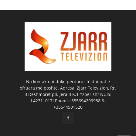
Na kontaktoni duke përdorur të dhënat e
ofruara më poshtë. Adresa: Zjarr Televizion, Rr.
3 Dëshmorët pll. Jera 3 K.1 Yzberisht NUIS:
L42311017I Phone:+355694299988 &
+35544501520