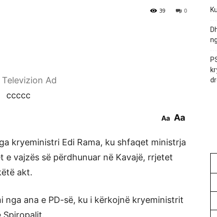
Ku
39
0
Dh
ng
PS
kr
r Televizion Ad
dr
ccccc
Aa
Aa
ga kryeministri Edi Rama, ku shfaqet ministrja
rët e vajzës së përdhunuar në Kavajë, rrjetet
ëtë akt.
 nga ana e PD-së, ku i kërkojnë kryeministrit
Spiropalit.