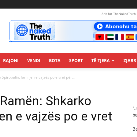
Ads for TheNakedTruth.
RAJONI
VENDI
BOTA
SPORT
TË TJERA
ZJARR 
piropalin, familjen e vajzës po e vret për...
 Ramën: Shkarko
“J
jen e vajzës po e vret
ba
Be