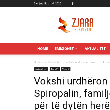
E enjte, Gusht 6, 2026
Zjarr.tv
HOME
EMISIONET
AKTUALITET
Ballina
Aktualitet
Vokshi urdhëron Ramën: Shkarko S
Aktualitet
LAJME
Vendi
Vokshi urdhëron
Spiropalin, famil
për të dytën herë