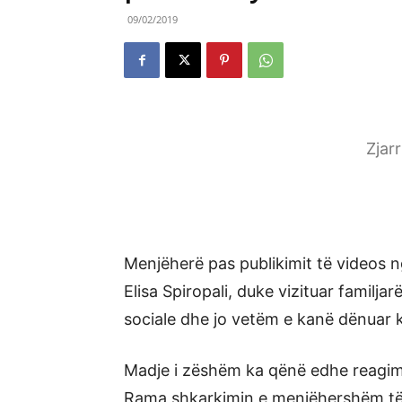
09/02/2019
Zjar
Menjëherë pas publikimit të videos n
Elisa Spiropali, duke vizituar familja
sociale dhe jo vetëm e kanë dënuar k
Madje i zëshëm ka qënë edhe reagimi
Rama shkarkimin e menjëhershëm të 