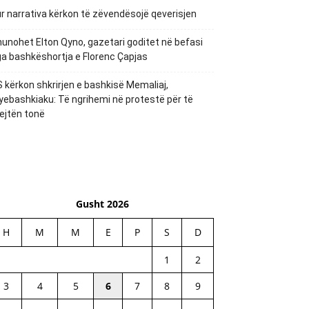
r narrativa kërkon të zëvendësojë qeverisjen
unohet Elton Qyno, gazetari goditet në befasi
a bashkëshortja e Florenc Çapjas
 kërkon shkrirjen e bashkisë Memaliaj,
yebashkiaku: Të ngrihemi në protestë për të
ejtën tonë
Gusht 2026
H
M
M
E
P
S
D
1
2
3
4
5
6
7
8
9