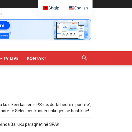
Shqip
English
tv
– TV LIVE
KONTAKT
a ku e keni kartën e PS-së, do ta hedhim poshtë”,
norët e Selenicës kundër shkrirjes së bashkisë!
linda Balluku paraqitet në SPAK