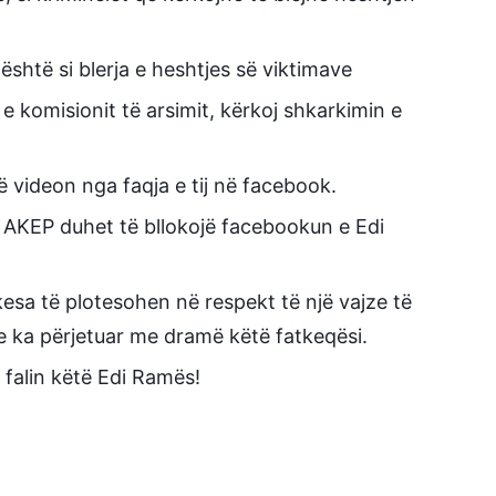
shtë si blerja e heshtjes së viktimave
 e komisionit të arsimit, kërkoj shkarkimin e
 videon nga faqja e tij në facebook.
, AKEP duhet të bllokojë facebookun e Edi
esa të plotesohen në respekt të një vajze të
e ka përjetuar me dramë këtë fatkeqësi.
 falin këtë Edi Ramës!