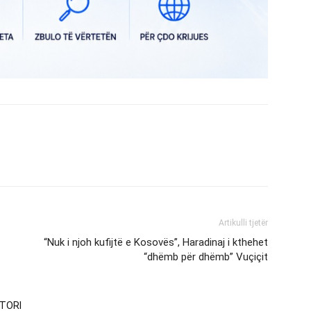
Artikulli tjetër
“Nuk i njoh kufijtë e Kosovës”, Haradinaj i kthehet
“dhëmb për dhëmb” Vuçiçit
TORI