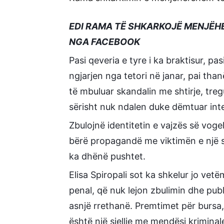
EDI RAMA TË SHKARKOJË MENJËHER
NGA FACEBOOK
Pasi qeveria e tyre i ka braktisur, pas
ngjarjen nga tetori në janar, pai th
të mbuluar skandalin me shtirje, tre
sërisht nuk ndalen duke dëmtuar inte
Zbulojnë identitetin e vajzës së voge
bërë propagandë me viktimën e një s
ka dhënë pushtet.
Elisa Spiropali sot ka shkelur jo vet
penal, që nuk lejon zbulimin dhe publi
asnjë rrethanë. Premtimet për bursa
është një sjellje me mendësi kriminale