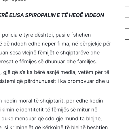
Ë ELISA SPIROPALIN E TË HEQË VIDEON
i policia e tyre dështoi, pasi e fshehën
anë që ndodh edhe nëpër filma, në përpjekje për
guan sesa vlejnë fëmijët e shqiptarëve dhe
resat e fëmijes së dhunuar dhe familjes.
l, gjë që s’e ka bërë asnjë media, vetëm për të
istemi që përdhunuesit i ka promovuar dhe u
ëm kodin moral të shqiptarit, por edhe kodin
kimin e identitetit të fëmijës së mitur në
, duke menduar që cdo gje mund ta blejne,
, si kriminelët që kërkojnë të blejnë heshtjen