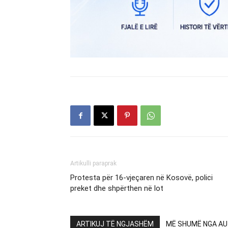
Artikulli paraprak
Protesta për 16-vjeçaren në Kosovë, polici
preket dhe shpërthen në lot
ARTIKUJ TË NGJASHËM
MË SHUMË NGA AU