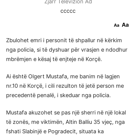
Zjarr Televizion Ad
ccccc
Aa
Aa
Zbulohet emri i personit të shpallur në kërkim
nga policia, si të dyshuar për vrasjen e ndodhur
mbrëmjen e kësaj të enjteje në Korçë.
Ai është Olgert Mustafa, me banim në lagjen
nr.10 në Korçë, i cili rezulton të jetë person me
precedentë penalë, i skeduar nga policia.
Mustafa akuzohet se pas një sherri në një lokal
të zonës, me viktimën, Altin Balliu 35 vjeç, nga
fshati Slabinjë e Pogradecit, situata ka