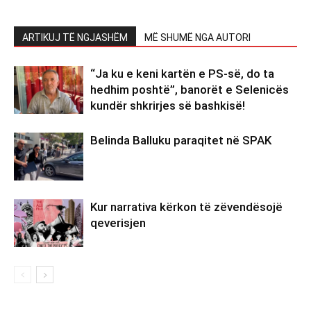
ARTIKUJ TË NGJASHËM
MË SHUMË NGA AUTORI
“Ja ku e keni kartën e PS-së, do ta
hedhim poshtë”, banorët e Selenicës
kundër shkrirjes së bashkisë!
Belinda Balluku paraqitet në SPAK
Kur narrativa kërkon të zëvendësojë
qeverisjen