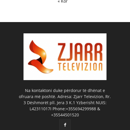
« Kor
Na kontaktoni duke përdorur të dhënat e
ofruara më poshtë. Adresa: Zjarr Televizion, Rr.
3 Dëshmorët pll. Jera 3 K.1 Yzberisht NUIS:
L42311017I Phone:+355694299988 &
+35544501520