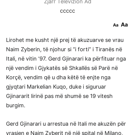
Zjarr Televizion Ad
ccccc
Aa
Aa
Lirohet me kusht një prej të akuzuarve se vrau
Naim Zyberin, të njohur si “i forti” i Tiranës në
Itali, në vitin ‘97. Gerd Gjinarari ka përfituar nga
një vendim i Gjykatës së Shkallës së Parë në
Korçë, vendim që u dha këtë të enjte nga
gjyqtari Markelian Kuqo, duke i siguruar
Gjinararit lirinë pas më shumë se 19 vitesh
burgim.
Gerd Gjinarari u arrestua në Itali me akuzën për
vrasjen e Naim Zyberit në një spital në Milano,