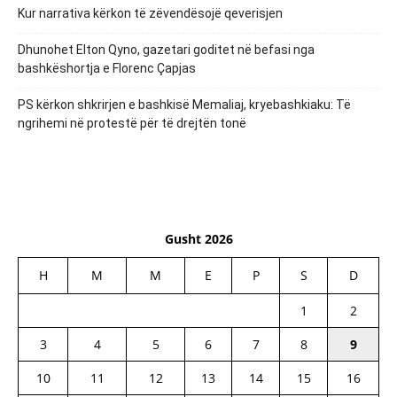
Kur narrativa kërkon të zëvendësojë qeverisjen
Dhunohet Elton Qyno, gazetari goditet në befasi nga
bashkëshortja e Florenc Çapjas
PS kërkon shkrirjen e bashkisë Memaliaj, kryebashkiaku: Të
ngrihemi në protestë për të drejtën tonë
Gusht 2026
H
M
M
E
P
S
D
1
2
3
4
5
6
7
8
9
10
11
12
13
14
15
16