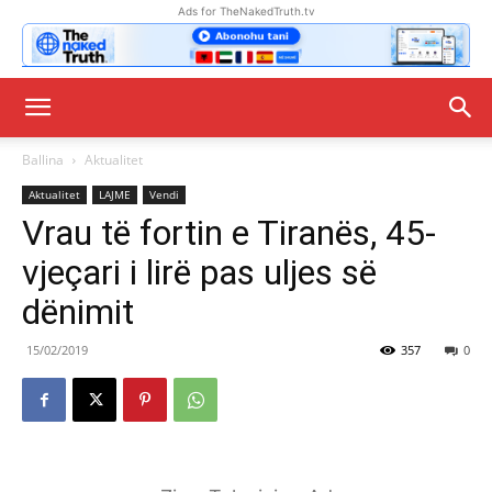
Ads for TheNakedTruth.tv
Ballina
Aktualitet
Aktualitet
LAJME
Vendi
Vrau të fortin e Tiranës, 45-
vjeçari i lirë pas uljes së
dënimit
15/02/2019
357
0