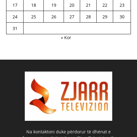
17
18
19
20
21
22
23
24
25
26
27
28
29
30
31
« Kor
Na kontaktoni duke përdorur të dhënat e