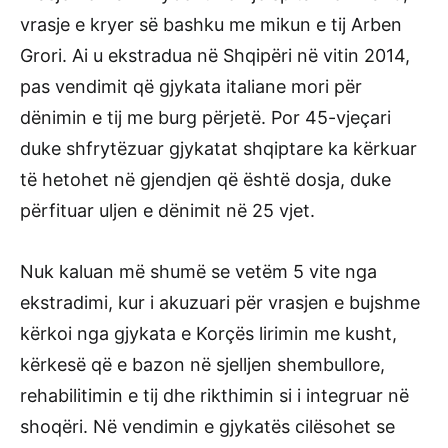
vrasje e kryer së bashku me mikun e tij Arben
Grori. Ai u ekstradua në Shqipëri në vitin 2014,
pas vendimit që gjykata italiane mori për
dënimin e tij me burg përjetë. Por 45-vjeçari
duke shfrytëzuar gjykatat shqiptare ka kërkuar
të hetohet në gjendjen që është dosja, duke
përfituar uljen e dënimit në 25 vjet.
Nuk kaluan më shumë se vetëm 5 vite nga
ekstradimi, kur i akuzuari për vrasjen e bujshme
kërkoi nga gjykata e Korçës lirimin me kusht,
kërkesë që e bazon në sjelljen shembullore,
rehabilitimin e tij dhe rikthimin si i integruar në
shoqëri. Në vendimin e gjykatës cilësohet se