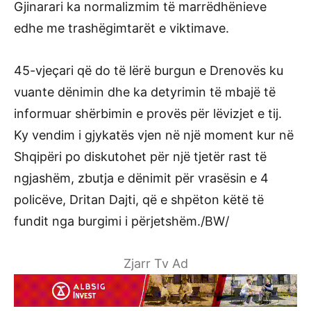
Gjinarari ka normalizmim të marrëdhënieve
edhe me trashëgimtarët e viktimave.
45-vjeçari që do të lërë burgun e Drenovës ku
vuante dënimin dhe ka detyrimin të mbajë të
informuar shërbimin e provës për lëvizjet e tij.
Ky vendim i gjykatës vjen në një moment kur në
Shqipëri po diskutohet për një tjetër rast të
ngjashëm, zbutja e dënimit për vrasësin e 4
policëve, Dritan Dajti, që e shpëton këtë të
fundit nga burgimi i përjetshëm./BW/
Zjarr Tv Ad