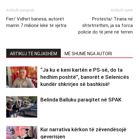
Artikulli paraprak
Artikulli tjetër
Fier/ Vidhet banesa, autorët
Protesta/ Tirana në
marrin 7 milionë lekë të vjetra
shtetrrethim, ja sa forca
policie do të jenë në terren
ARTIKUJ TË NGJASHËM
MË SHUMË NGA AUTORI
“Ja ku e keni kartën e PS-së, do ta
hedhim poshtë”, banorët e Selenicës
kundër shkrirjes së bashkisë!
Belinda Balluku paraqitet në SPAK
Kur narrativa kërkon të zëvendësojë
qeverisjen