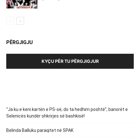
PËRGJIGJU
KYÇU PËR TU PËRGJIGJUR
“Ja ku e keni kartën e PS-së, do ta hedhim poshtë”, banorët e
Selenicës kundër shkrirjes së bashkisë!
Belinda Balluku paraqitet në SPAK