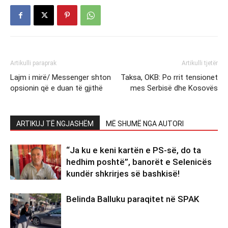
Artikulli paraprak
Artikulli tjetër
Lajm i mirë/ Messenger shton
Taksa, OKB: Po rrit tensionet
opsionin që e duan të gjithë
mes Serbisë dhe Kosovës
ARTIKUJ TË NGJASHËM
MË SHUMË NGA AUTORI
“Ja ku e keni kartën e PS-së, do ta
hedhim poshtë”, banorët e Selenicës
kundër shkrirjes së bashkisë!
Belinda Balluku paraqitet në SPAK