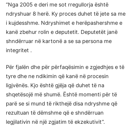
“Nga 2005 e deri me sot rregullorja është
ndryshuar 8 herë. Ky proces duhet të jete sa me
i kujdesshme. Ndryshimet e herëpashershme e
kanë zbehur rolin e deputetit. Deputetët janë
shndërruar në kartonë a se sa persona me
integritet .
Për fjalën dhe për përfaqësimin e zgjedhjes e të
tyre dhe ne ndikimin që kanë në procesin
ligjvënës. Kjo është gjëja që duhet të na
shqetësojë më shumë. Është momenti për të
parë se si mund të rikthejë disa ndryshme që
rezultuan të dëmshme që e shndërruan
legjilativin në një zgjatim të ekzekutivit”.