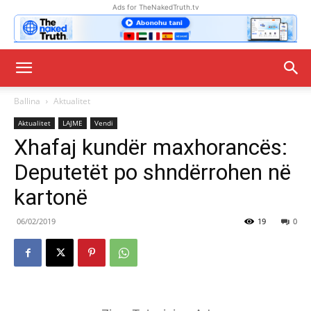
Ads for TheNakedTruth.tv
Ballina
Aktualitet
Aktualitet
LAJME
Vendi
Xhafaj kundër maxhorancës:
Deputetët po shndërrohen në
kartonë
06/02/2019
19
0