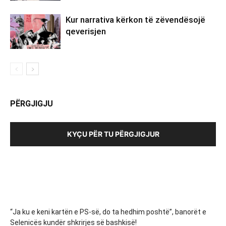
Kur narrativa kërkon të zëvendësojë
qeverisjen
PËRGJIGJU
KYÇU PËR TU PËRGJIGJUR
“Ja ku e keni kartën e PS-së, do ta hedhim poshtë”, banorët e
Selenicës kundër shkrirjes së bashkisë!