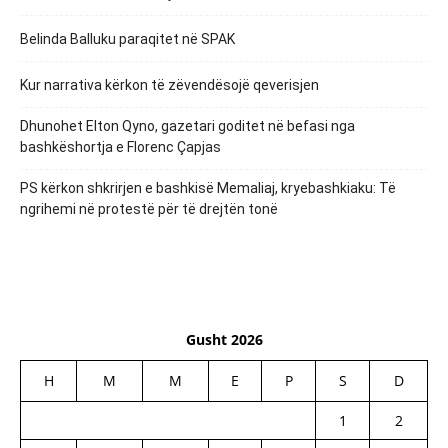
Belinda Balluku paraqitet në SPAK
Kur narrativa kërkon të zëvendësojë qeverisjen
Dhunohet Elton Qyno, gazetari goditet në befasi nga
bashkëshortja e Florenc Çapjas
PS kërkon shkrirjen e bashkisë Memaliaj, kryebashkiaku: Të
ngrihemi në protestë për të drejtën tonë
Gusht 2026
H
M
M
E
P
S
D
1
2