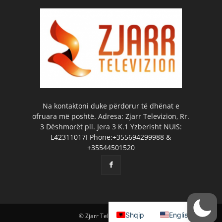
Na kontaktoni duke përdorur të dhënat e
ofruara më poshtë. Adresa: Zjarr Televizion, Rr.
3 Dëshmorët pll. Jera 3 K.1 Yzberisht NUIS:
L42311017I Phone:+355694299988 &
+35544501520
Shqip
English
© Zjarr Televizion 2026