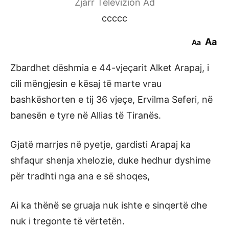
Zjarr Televizion Ad
ccccc
Aa
Aa
Zbardhet dëshmia e 44-vjeçarit Alket Arapaj, i
cili mëngjesin e kësaj të marte vrau
bashkëshorten e tij 36 vjeçe, Ervilma Seferi, në
banesën e tyre në Allias të Tiranës.
Gjatë marrjes në pyetje, gardisti Arapaj ka
shfaqur shenja xhelozie, duke hedhur dyshime
për tradhti nga ana e së shoqes,
Ai ka thënë se gruaja nuk ishte e sinqertë dhe
nuk i tregonte të vërtetën.