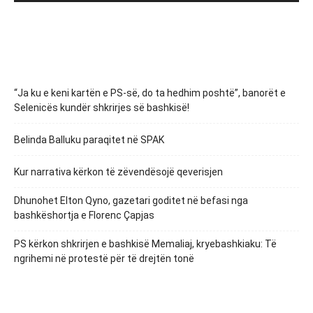
“Ja ku e keni kartën e PS-së, do ta hedhim poshtë”, banorët e
Selenicës kundër shkrirjes së bashkisë!
Belinda Balluku paraqitet në SPAK
Kur narrativa kërkon të zëvendësojë qeverisjen
Dhunohet Elton Qyno, gazetari goditet në befasi nga
bashkëshortja e Florenc Çapjas
PS kërkon shkrirjen e bashkisë Memaliaj, kryebashkiaku: Të
ngrihemi në protestë për të drejtën tonë