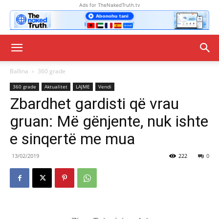
Ads for TheNakedTruth.tv
Ballina
360 grade
360 grade
Aktualitet
LAJME
Vendi
Zbardhet gardisti që vrau
gruan: Më gënjente, nuk ishte
e sinqertë me mua
13/02/2019
222
0