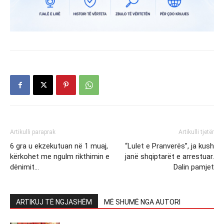
Artikulli paraprak
Artikulli tjetër
6 gra u ekzekutuan në 1 muaj,
“Lulet e Pranverës”, ja kush
kërkohet me ngulm rikthimin e
janë shqiptarët e arrestuar.
dënimit…
Dalin pamjet
ARTIKUJ TË NGJASHËM
MË SHUMË NGA AUTORI