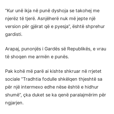
“Kur unë ikja në punë dyshoja se takohej me
njerëz të tjerë. Asnjëherë nuk më jepte një
version për gjërat që e pyesja”, është shprehur
gardisti.
Arapaj, punonjës i Gardës së Republikës, e vrau
të shoqen me armën e punës.
Pak kohë më parë ai kishte shkruar në rrjetet
sociale “Tradhtia fodulle shkëlqen thjeshtë sa
për një intermexo edhe nëse është e hidhur
shumë”, çka duket se ka qenë paralajmërim për
ngjarjen.