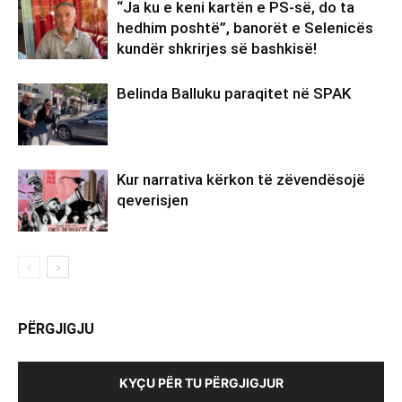
“Ja ku e keni kartën e PS-së, do ta
hedhim poshtë”, banorët e Selenicës
kundër shkrirjes së bashkisë!
Belinda Balluku paraqitet në SPAK
Kur narrativa kërkon të zëvendësojë
qeverisjen
PËRGJIGJU
KYÇU PËR TU PËRGJIGJUR