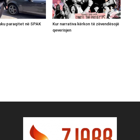
luku paraqitet në SPAK
Kur narrativa kërkon të zëvendësojë
qeverisjen