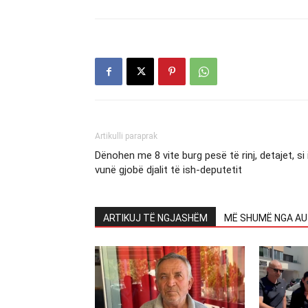
Artikulli paraprak
Dënohen me 8 vite burg pesë të rinj, detajet, si 
vunë gjobë djalit të ish-deputetit
ARTIKUJ TË NGJASHËM
MË SHUMË NGA AU