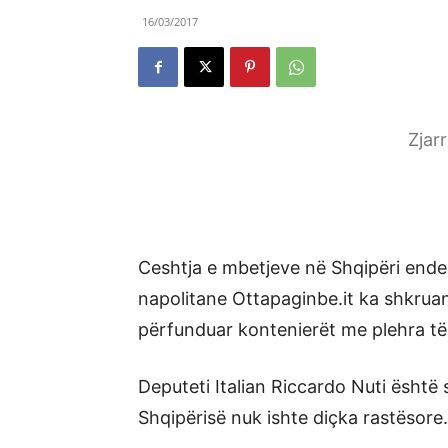
16/03/2017
Zjar
Ceshtja e mbetjeve në Shqipëri ende 
napolitane Ottapaginbe.it ka shkrua
përfunduar kontenierët me plehra të 
Deputeti Italian Riccardo Nuti është 
Shqipërisë nuk ishte diçka rastësore.