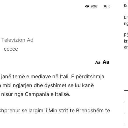
Ku
2007
0
Dh
ng
PS
r Televizion Ad
kr
dr
ccccc
Aa
Aa
janë temë e mediave në Itali. E përditshmja
n mbi ngjarjen dhe dyshimet se ku kanë
nisur nga Campania e Italisë.
shprehur se largimi i Ministrit te Brendshëm te