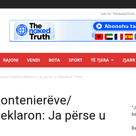
Ads for TheNakedTruth.
RAJONI
VENDI
BOTA
SPORT
TË TJERA
ZJARR 
uteti Italian deklaron: Ja përse u shkarkua Tahiri
kontenierëve/
“J
deklaron: Ja përse u
ba
Be