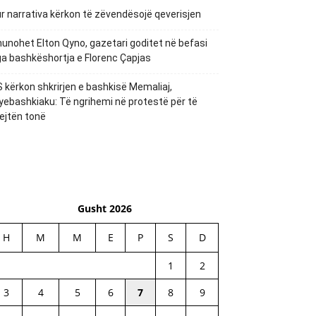
r narrativa kërkon të zëvendësojë qeverisjen
unohet Elton Qyno, gazetari goditet në befasi
a bashkëshortja e Florenc Çapjas
 kërkon shkrirjen e bashkisë Memaliaj,
yebashkiaku: Të ngrihemi në protestë për të
ejtën tonë
Gusht 2026
H
M
M
E
P
S
D
1
2
3
4
5
6
7
8
9