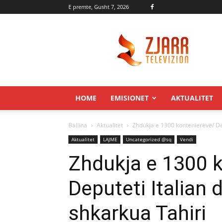
E premte, Gusht 7, 2026
Zjarr.tv
HOME
EMISIONET
AKTUALITET
Ballina
Aktualitet
Zhdukja e 1300 kontenierëve/ Dep
Aktualitet
LAJME
Uncategorized @sq
Vendi
Zhdukja e 1300 
Deputeti Italian 
shkarkua Tahiri