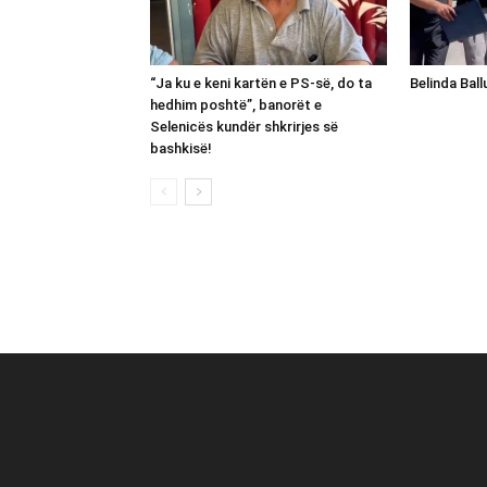
“Ja ku e keni kartën e PS-së, do ta
Belinda Bal
hedhim poshtë”, banorët e
Selenicës kundër shkrirjes së
bashkisë!