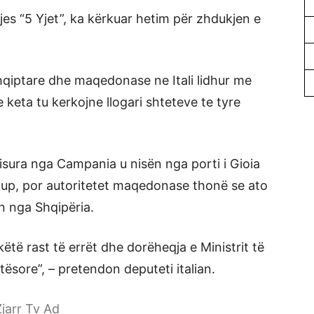
zjes “5 Yjet”, ka kërkuar hetim për zhdukjen e
hqiptare dhe maqedonase ne Itali lidhur me
keta tu kerkojne llogari shteteve te tyre
isura nga Campania u nisën nga porti i Gioia
kup, por autoritetet maqedonase thonë se ato
n nga Shqipëria.
të rast të errët dhe dorëheqja e Ministrit të
ësore”, – pretendon deputeti italian.
jarr Tv Ad