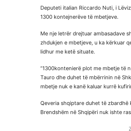
Deputeti italian Riccardo Nuti, i Lëvi
1300 kontejnerëve të mbetjeve.
Me nje letrër drejtuar ambasadave s
zhdukjen e mbetjeve, u ka kërkuar qe 
lidhur me ketë situate.
“1300kontenierë plot me mbetje të n
Tauro dhe duhet të mbërrinin në Sh
mbetje nuk e kanë kaluar kurrë kufiri
Qeveria shqiptare duhet të zbardhë kë
Brendshëm në Shqipëri nuk ishte rast
Z