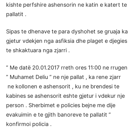
kishte perfshire ashensorin ne katin e katert te
pallatit .
Sipas te dhenave te para dyshohet se gruaja ka
gjetur vdekjen nga asfiksia dhe plaget e djegies
te shkaktuara nga zjarri .
” Me datë 20.01.2017 rreth ores 11:00 ne rrugen
” Muhamet Deliu ” ne nje pallat , ka rene zjarr
ne kollonen e ashensorit , ku ne brendesi te
kabines se ashensorit eshte gjetur i vdekur nje
person . Sherbimet e policies bejne me dije
evakuimin e te gjith banoreve te pallatit ”
konfirmoi policia .