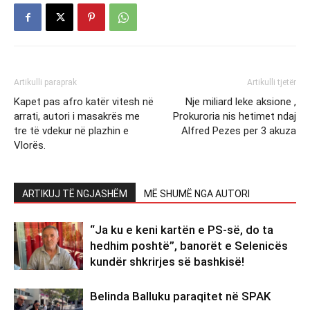
Artikulli paraprak
Artikulli tjetër
Kapet pas afro katër vitesh në
Nje miliard leke aksione ,
arrati, autori i masakrës me
Prokuroria nis hetimet ndaj
tre të vdekur në plazhin e
Alfred Pezes per 3 akuza
Vlorës.
ARTIKUJ TË NGJASHËM
MË SHUMË NGA AUTORI
“Ja ku e keni kartën e PS-së, do ta
hedhim poshtë”, banorët e Selenicës
kundër shkrirjes së bashkisë!
Belinda Balluku paraqitet në SPAK