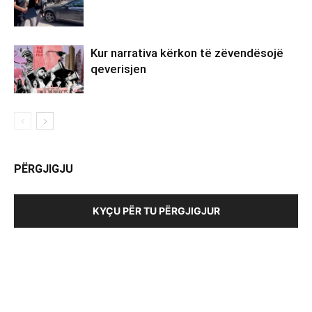
Kur narrativa kërkon të zëvendësojë
qeverisjen
PËRGJIGJU
KYÇU PËR TU PËRGJIGJUR