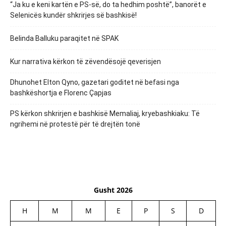
“Ja ku e keni kartën e PS-së, do ta hedhim poshtë”, banorët e
Selenicës kundër shkrirjes së bashkisë!
Belinda Balluku paraqitet në SPAK
Kur narrativa kërkon të zëvendësojë qeverisjen
Dhunohet Elton Qyno, gazetari goditet në befasi nga
bashkëshortja e Florenc Çapjas
PS kërkon shkrirjen e bashkisë Memaliaj, kryebashkiaku: Të
ngrihemi në protestë për të drejtën tonë
Gusht 2026
H
M
M
E
P
S
D