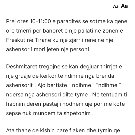
Aa
Aa
Prej ores 10-11:00 e paradites se sotme ka qene
ore tmerri per banoret e nje pallati ne zonen e
Freskut ne Tirane ku nje zjarr i rene ne nje
ashensor i mori jeten nje personi .
Deshmitaret tregojne se kan degjuar thirrjet e
nje gruaje qe kerkonte ndihme nga brenda
ashensorit . Ajo bertiste ” ndihme ” “ndihme ”
ndersa nga ashensori dilte tyme . Ne tentuam ti
hapnim deren pastaj i hodhem uje por me kote
sepse nuk mundem ta shpetonim .
Ata thane qe kishin pare flaken dhe tymin qe