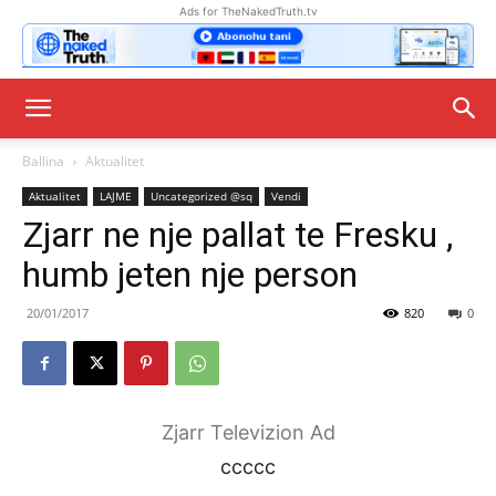
Ads for TheNakedTruth.tv
Ballina
Aktualitet
Aktualitet
LAJME
Uncategorized @sq
Vendi
Zjarr ne nje pallat te Fresku ,
humb jeten nje person
20/01/2017
820
0
Zjarr Televizion Ad
ccccc