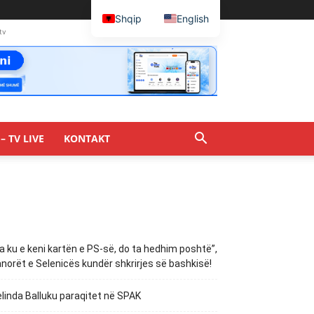
Shqip
English
tv
– TV LIVE
KONTAKT
a ku e keni kartën e PS-së, do ta hedhim poshtë”,
norët e Selenicës kundër shkrirjes së bashkisë!
linda Balluku paraqitet në SPAK