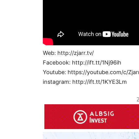
Web: http://zjarr.tv/
Facebook: http://ift.tt/1Nj96ih
Youtube: https://youtube.com/c/Zjar
instagram: http://ift.tt/1KYE3Lm
Z