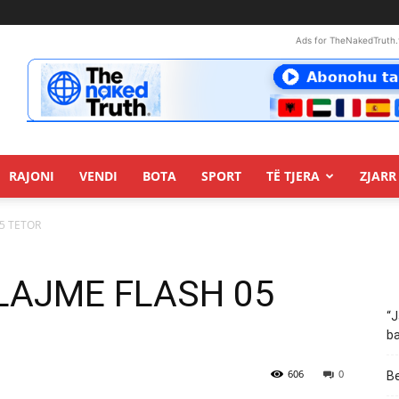
Ads for TheNakedTruth.
RAJONI
VENDI
BOTA
SPORT
TË TJERA
ZJARR 
05 TETOR
: LAJME FLASH 05
“J
ba
606
0
Be