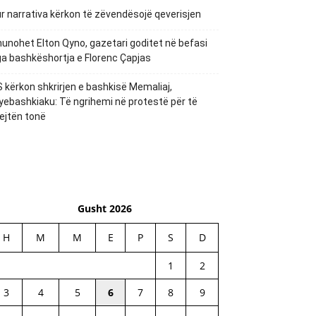
r narrativa kërkon të zëvendësojë qeverisjen
unohet Elton Qyno, gazetari goditet në befasi
a bashkëshortja e Florenc Çapjas
 kërkon shkrirjen e bashkisë Memaliaj,
yebashkiaku: Të ngrihemi në protestë për të
ejtën tonë
Gusht 2026
H
M
M
E
P
S
D
1
2
3
4
5
6
7
8
9