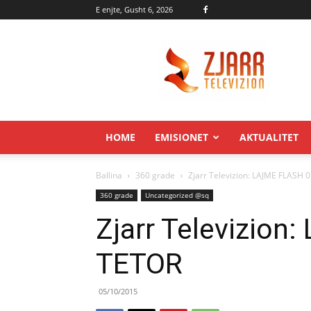
E enjte, Gusht 6, 2026
Zjarr.tv
HOME
EMISIONET
AKTUALITET
Ballina
360 grade
Zjarr Televizion: LAJME FLASH 
360 grade
Uncategorized @sq
Zjarr Televizion
TETOR
05/10/2015