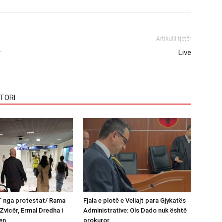
Artikulli tjetër
r
Live
TORI
n” nga protestat/ Rama
Fjala e plotë e Veliajt para Gjykatës
Zvicër, Ermal Dredha i
Administrative: Ols Dado nuk është
en
prokuror