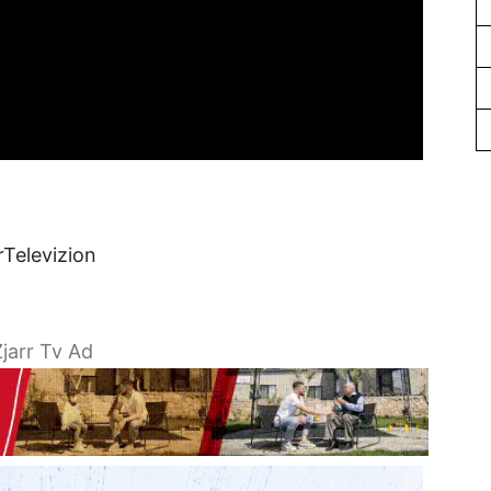
rTelevizion
jarr Tv Ad