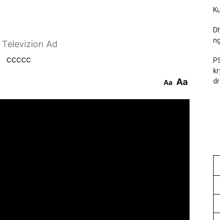
Ku
Dh
ng
r Televizion Ad
ccccc
PS
kr
Aa
dr
Aa