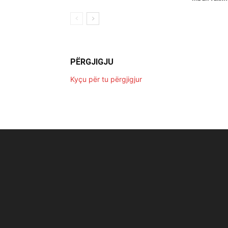
PËRGJIGJU
Kyçu për tu përgjigjur