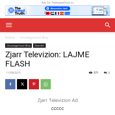
Ads for TheNakedTruth.tv
Ballina
Uncategorized @sq
Uncategorized @sq
Zbardhi
Zjarr Televizion: LAJME
FLASH
11/09/2015
571
0
Zjarr Televizion Ad
ccccc