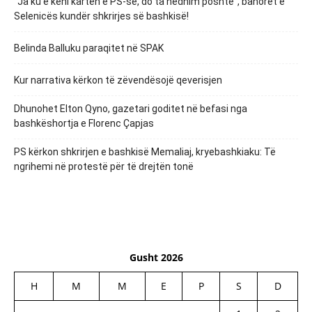
“Ja ku e keni kartën e PS-së, do ta hedhim poshtë”, banorët e
Selenicës kundër shkrirjes së bashkisë!
Belinda Balluku paraqitet në SPAK
Kur narrativa kërkon të zëvendësojë qeverisjen
Dhunohet Elton Qyno, gazetari goditet në befasi nga
bashkëshortja e Florenc Çapjas
PS kërkon shkrirjen e bashkisë Memaliaj, kryebashkiaku: Të
ngrihemi në protestë për të drejtën tonë
Gusht 2026
H
M
M
E
P
S
D