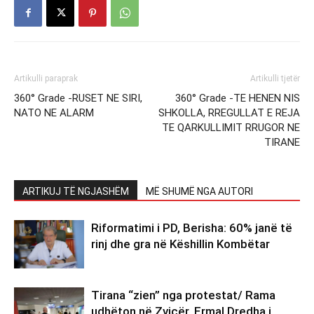
Artikulli paraprak
Artikulli tjetër
360° Grade -RUSET NE SIRI,
360° Grade -TE HENEN NIS
NATO NE ALARM
SHKOLLA, RREGULLAT E REJA
TE QARKULLIMIT RRUGOR NE
TIRANE
ARTIKUJ TË NGJASHËM
MË SHUMË NGA AUTORI
Riformatimi i PD, Berisha: 60% janë të
rinj dhe gra në Këshillin Kombëtar
Tirana “zien” nga protestat/ Rama
udhëton në Zvicër, Ermal Dredha i