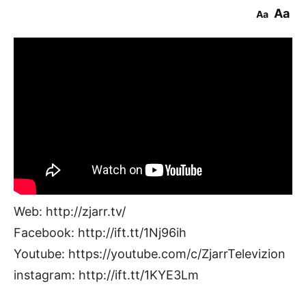
Aa
Aa
Web: http://zjarr.tv/
Facebook: http://ift.tt/1Nj96ih
Youtube: https://youtube.com/c/ZjarrTelevizion
instagram: http://ift.tt/1KYE3Lm