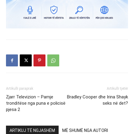
Artikulli paraprak
Artikulli tjetër
Zjarr Televizion – Pamje
Bradley Cooper dhe Irina Shayk
tronditëse nga puna e policisë
seks në det?
pjesa 2
ARTIKUJ TË NGJASHËM
MË SHUMË NGA AUTORI