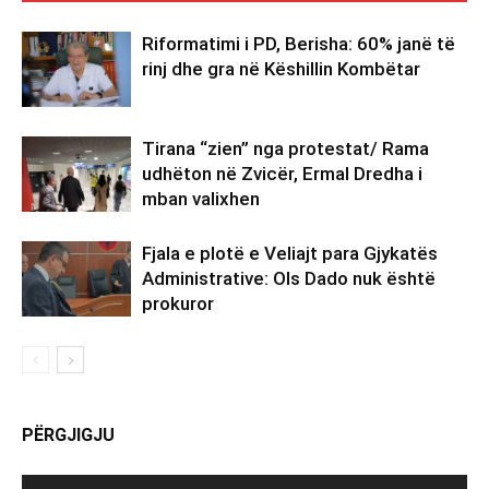
Riformatimi i PD, Berisha: 60% janë të
rinj dhe gra në Këshillin Kombëtar
Tirana “zien” nga protestat/ Rama
udhëton në Zvicër, Ermal Dredha i
mban valixhen
Fjala e plotë e Veliajt para Gjykatës
Administrative: Ols Dado nuk është
prokuror
PËRGJIGJU