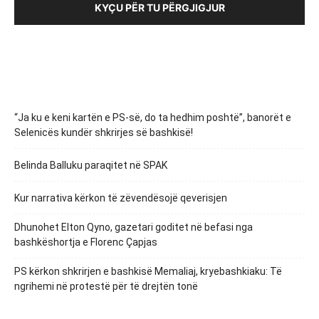
KYÇU PËR TU PËRGJIGJUR
“Ja ku e keni kartën e PS-së, do ta hedhim poshtë”, banorët e
Selenicës kundër shkrirjes së bashkisë!
Belinda Balluku paraqitet në SPAK
Kur narrativa kërkon të zëvendësojë qeverisjen
Dhunohet Elton Qyno, gazetari goditet në befasi nga
bashkëshortja e Florenc Çapjas
PS kërkon shkrirjen e bashkisë Memaliaj, kryebashkiaku: Të
ngrihemi në protestë për të drejtën tonë