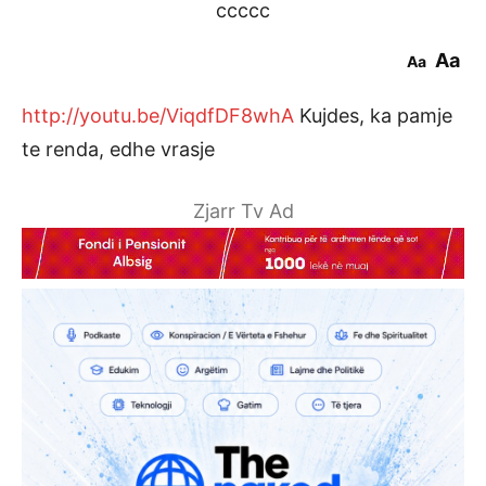
ccccc
Aa
Aa
http://youtu.be/ViqdfDF8whA
Kujdes, ka pamje
te renda, edhe vrasje
Zjarr Tv Ad