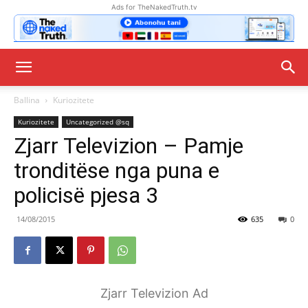
Ads for TheNakedTruth.tv
Ballina
Kuriozitete
Kuriozitete
Uncategorized @sq
Zjarr Televizion – Pamje
tronditëse nga puna e
policisë pjesa 3
14/08/2015
635
0
Zjarr Televizion Ad