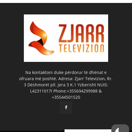
Na kontaktoni duke përdorur të dhënat e
ofruara më poshtë. Adresa: Zjarr Televizion, Rr.
3 Dëshmorët pll. Jera 3 K.1 Yzberisht NUIS:
L42311017I Phone:+355694299988 &
+35544501520