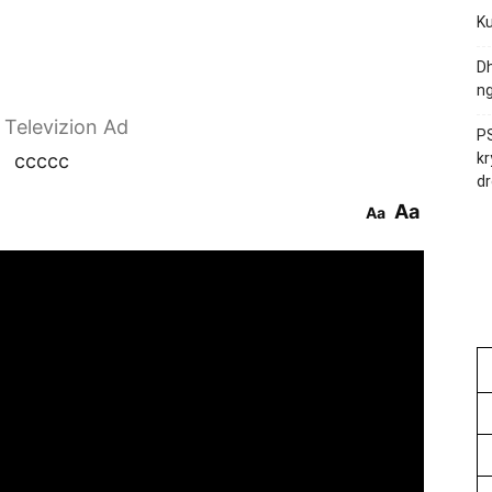
Ku
Dh
ng
r Televizion Ad
PS
ccccc
kr
dr
Aa
Aa