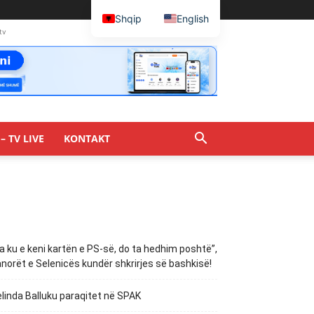
Shqip
English
tv
– TV LIVE
KONTAKT
a ku e keni kartën e PS-së, do ta hedhim poshtë”,
norët e Selenicës kundër shkrirjes së bashkisë!
linda Balluku paraqitet në SPAK