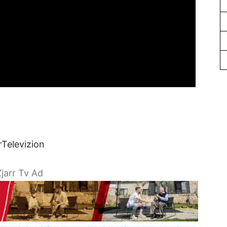
rTelevizion
jarr Tv Ad