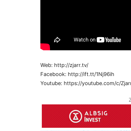
Web: http://zjarr.tv/
Facebook: http://ift.tt/1Nj96ih
Youtube: https://youtube.com/c/Zjar
Z