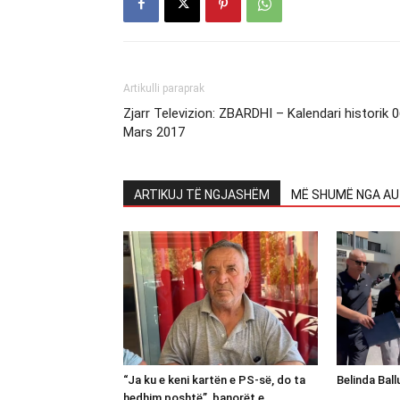
Artikulli paraprak
Zjarr Televizion: ZBARDHI – Kalendari historik 
Mars 2017
ARTIKUJ TË NGJASHËM
MË SHUMË NGA AU
“Ja ku e keni kartën e PS-së, do ta
Belinda Bal
hedhim poshtë”, banorët e