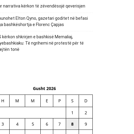
r narrativa kërkon të zëvendësojë qeverisjen
unohet Elton Qyno, gazetari goditet në befasi
a bashkëshortja e Florenc Çapjas
 kërkon shkrirjen e bashkisë Memaliaj,
yebashkiaku: Të ngrihemi në protestë për të
ejtën tonë
Gusht 2026
H
M
M
E
P
S
D
1
2
3
4
5
6
7
8
9