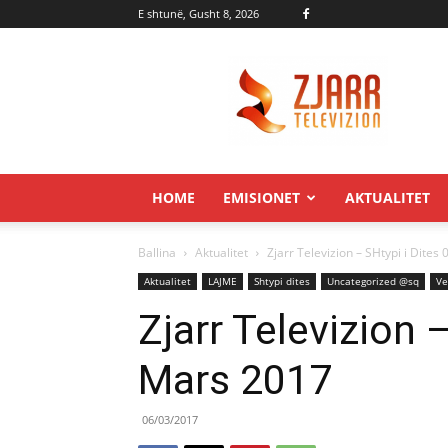
E shtunë, Gusht 8, 2026
Zjarr.tv
HOME
EMISIONET
AKTUALITET
Ballina
Aktualitet
Zjarr Televizion – SHtypi i Dites
Aktualitet
LAJME
Shtypi dites
Uncategorized @sq
Ve
Zjarr Televizion 
Mars 2017
06/03/2017