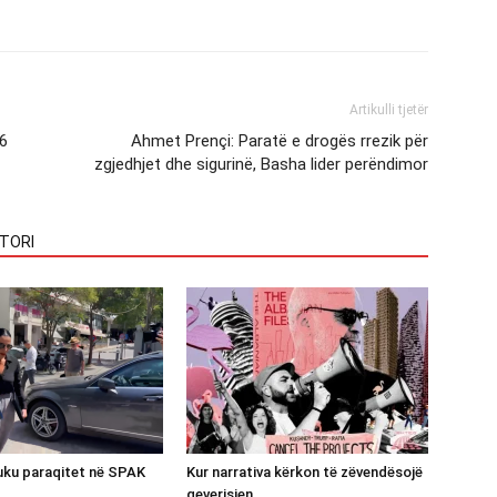
Artikulli tjetër
06
Ahmet Prençi: Paratë e drogës rrezik për
zgjedhjet dhe sigurinë, Basha lider perëndimor
TORI
luku paraqitet në SPAK
Kur narrativa kërkon të zëvendësojë
qeverisjen