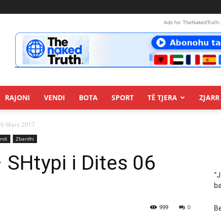
Ads for TheNakedTruth.
RAJONI
VENDI
BOTA
SPORT
TË TJERA
ZJARR 
 06 Mars 2017
ndi
Zbardhi
– SHtypi i Dites 06
“J
ba
999
0
Be