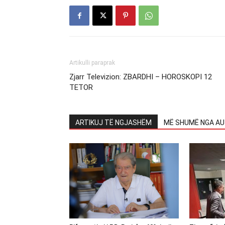
Artikulli paraprak
Zjarr Televizion: ZBARDHI – HOROSKOPI 12
TETOR
ARTIKUJ TË NGJASHËM
MË SHUMË NGA AU