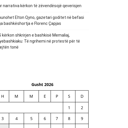
r narrativa kërkon të zëvendësojë qeverisjen
unohet Elton Qyno, gazetari goditet në befasi
a bashkëshortja e Florenc Çapjas
 kërkon shkrirjen e bashkisë Memaliaj,
yebashkiaku: Të ngrihemi në protestë për të
ejtën tonë
Gusht 2026
H
M
M
E
P
S
D
1
2
3
4
5
6
7
8
9