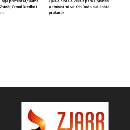
n” nga protestat/ Rama
Fjala e plotë e Veliajt para Gjykatës
Zvicër, Ermal Dredha i
Administrative: Ols Dado nuk është
en
prokuror