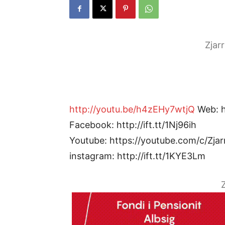
Zjar
http://youtu.be/h4zEHy7wtjQ
Web: ht
Facebook: http://ift.tt/1Nj96ih
Youtube: https://youtube.com/c/Zjar
instagram: http://ift.tt/1KYE3Lm
Z