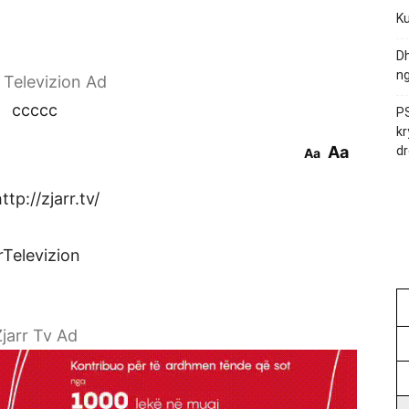
Ku
Dh
ng
r Televizion Ad
ccccc
PS
kr
Aa
dr
Aa
tp://zjarr.tv/
rTelevizion
jarr Tv Ad