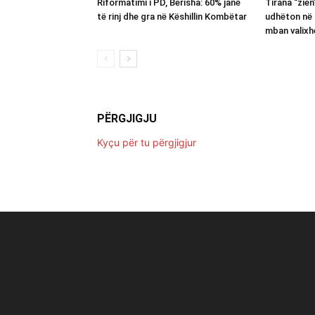
Riformatimi i PD, Berisha: 60% janë
Tirana “zie
të rinj dhe gra në Këshillin Kombëtar
udhëton në 
mban valixh
PËRGJIGJU
Kyçu për tu përgjigjur