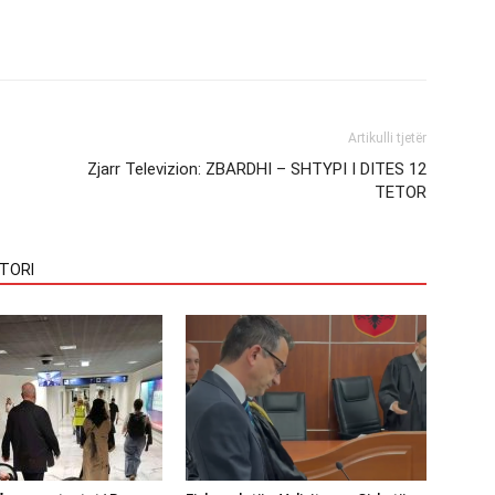
Artikulli tjetër
Zjarr Televizion: ZBARDHI – SHTYPI I DITES 12
TETOR
TORI