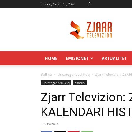
E hënë, Gusht 10, 2026
Zjarr.tv
HOME
EMISIONET
AKTUALITET
Ballina
Uncategorized @sq
Zjarr Televizion: ZB
Uncategorized @sq
Zbardhi
Zjarr Televizion
KALENDARI HIST
12/10/2015