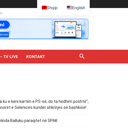
Shqip
English
tv
– TV LIVE
KONTAKT
a ku e keni kartën e PS-së, do ta hedhim poshtë”,
norët e Selenicës kundër shkrirjes së bashkisë!
linda Balluku paraqitet në SPAK