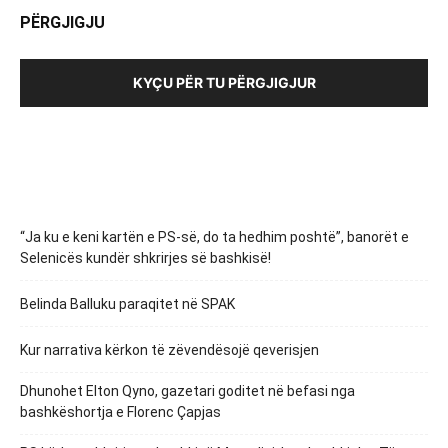
PËRGJIGJU
KYÇU PËR TU PËRGJIGJUR
“Ja ku e keni kartën e PS-së, do ta hedhim poshtë”, banorët e
Selenicës kundër shkrirjes së bashkisë!
Belinda Balluku paraqitet në SPAK
Kur narrativa kërkon të zëvendësojë qeverisjen
Dhunohet Elton Qyno, gazetari goditet në befasi nga
bashkëshortja e Florenc Çapjas