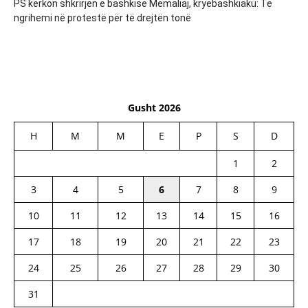
PS kërkon shkrirjen e bashkisë Memaliaj, kryebashkiaku: Të
ngrihemi në protestë për të drejtën tonë
Gusht 2026
H
M
M
E
P
S
D
1
2
3
4
5
6
7
8
9
10
11
12
13
14
15
16
17
18
19
20
21
22
23
24
25
26
27
28
29
30
31