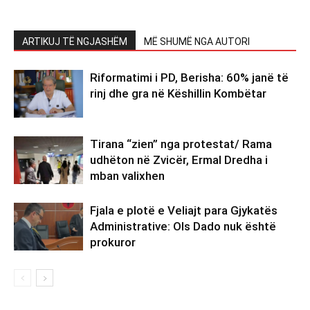
ARTIKUJ TË NGJASHËM
MË SHUMË NGA AUTORI
Riformatimi i PD, Berisha: 60% janë të
rinj dhe gra në Këshillin Kombëtar
Tirana “zien” nga protestat/ Rama
udhëton në Zvicër, Ermal Dredha i
mban valixhen
Fjala e plotë e Veliajt para Gjykatës
Administrative: Ols Dado nuk është
prokuror