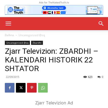
Ads for TheNakedTruth.tv
Ballina
Uncategorized @sq
Uncategorized @sq
Zbardhi
Zjarr Televizion: ZBARDHI –
KALENDARI HISTORIK 22
SHTATOR
22/09/2015
623
0
Zjarr Televizion Ad