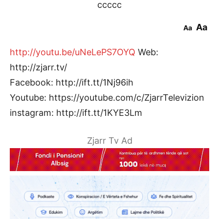
ccccc
Aa
Aa
http://youtu.be/uNeLePS7OYQ
Web:
http://zjarr.tv/
Facebook: http://ift.tt/1Nj96ih
Youtube: https://youtube.com/c/ZjarrTelevizion
instagram: http://ift.tt/1KYE3Lm
Zjarr Tv Ad