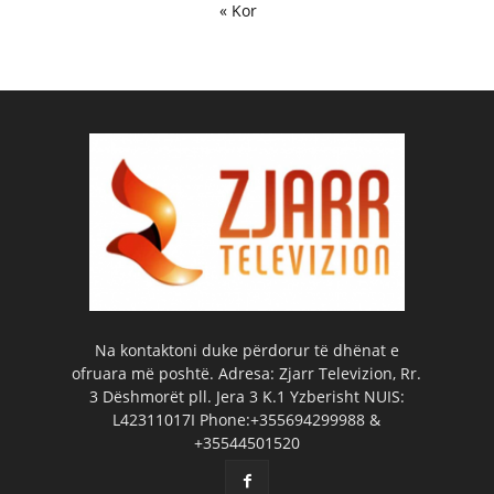
« Kor
Na kontaktoni duke përdorur të dhënat e
ofruara më poshtë. Adresa: Zjarr Televizion, Rr.
3 Dëshmorët pll. Jera 3 K.1 Yzberisht NUIS:
L42311017I Phone:+355694299988 &
+35544501520