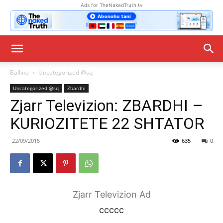
Ads for TheNakedTruth.tv
Ballina
Uncategorized @sq
Uncategorized @sq
Zbardhi
Zjarr Televizion: ZBARDHI –
KURIOZITETE 22 SHTATOR
22/09/2015
635
0
Zjarr Televizion Ad
ccccc