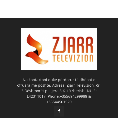
Na kontaktoni duke përdorur të dhënat e
ofruara më poshtë. Adresa: Zjarr Televizion, Rr.
3 Dëshmorët pll. Jera 3 K.1 Yzberisht NUIS:
L42311017I Phone:+355694299988 &
+35544501520