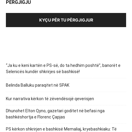
PËRGJIGJU
KYÇU PËR TU PËRGJIGJUR
“Ja ku e keni kartën e PS-së, do ta hedhim poshtë”, banorët e
Selenicës kundër shkrirjes së bashkisë!
Belinda Balluku paraqitet në SPAK
Kur narrativa kërkon të zëvendësojë qeverisjen
Dhunohet Elton Qyno, gazetari goditet në befasi nga
bashkëshortja e Florenc Çapjas
PS kërkon shkrirjen e bashkisë Memaliaj, kryebashkiaku: Të