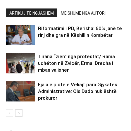
ARTIKUJ TË NGJASHËM
MË SHUMË NGA AUTORI
Riformatimi i PD, Berisha: 60% janë të
rinj dhe gra në Këshillin Kombëtar
Tirana “zien” nga protestat/ Rama
udhëton në Zvicër, Ermal Dredha i
mban valixhen
Fjala e plotë e Veliajt para Gjykatës
Administrative: Ols Dado nuk është
prokuror