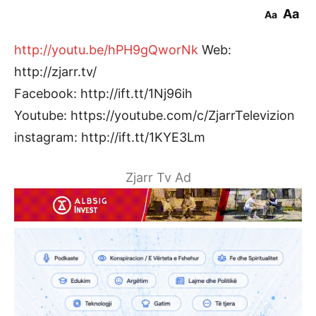
Aa
Aa
http://youtu.be/hPH9gQworNk
Web:
http://zjarr.tv/
Facebook: http://ift.tt/1Nj96ih
Youtube: https://youtube.com/c/ZjarrTelevizion
instagram: http://ift.tt/1KYE3Lm
Zjarr Tv Ad