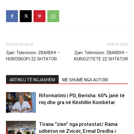
Artikulli paraprak
Artikulli tjetër
Zjarr Televizion: ZBARDHI –
Zjarr Televizion: ZBARDHI –
HOROSKOPI 22 SHTATOR
KURIOZITETE 22 SHTATOR
ARTIKUJ TË NGJASHËM
MË SHUMË NGA AUTORI
Riformatimi i PD, Berisha: 60% janë të
rinj dhe gra në Këshillin Kombëtar
Tirana “zien” nga protestat/ Rama
udhëton në Zvicër, Ermal Dredha i