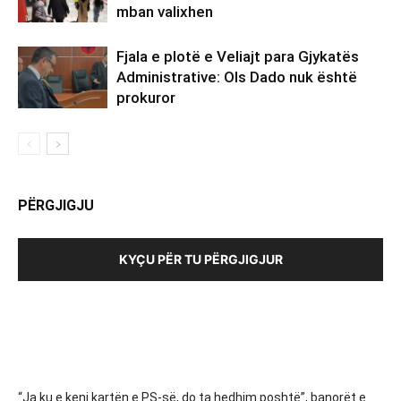
mban valixhen
Fjala e plotë e Veliajt para Gjykatës
Administrative: Ols Dado nuk është
prokuror
PËRGJIGJU
KYÇU PËR TU PËRGJIGJUR
“Ja ku e keni kartën e PS-së, do ta hedhim poshtë”, banorët e