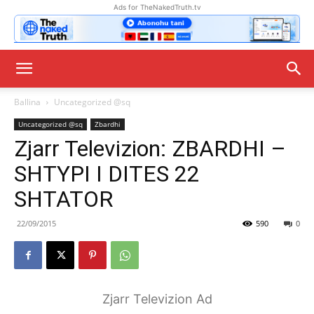
Ads for TheNakedTruth.tv
Ballina
Uncategorized @sq
Uncategorized @sq
Zbardhi
Zjarr Televizion: ZBARDHI –
SHTYPI I DITES 22
SHTATOR
22/09/2015
590
0
Zjarr Televizion Ad