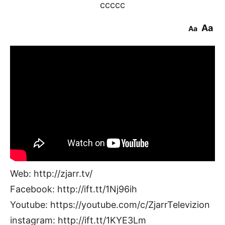
ccccc
Aa
Aa
Web: http://zjarr.tv/
Facebook: http://ift.tt/1Nj96ih
Youtube: https://youtube.com/c/ZjarrTelevizion
instagram: http://ift.tt/1KYE3Lm