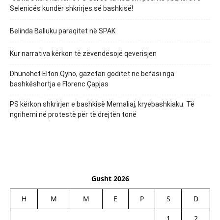
Selenicës kundër shkrirjes së bashkisë!
Belinda Balluku paraqitet në SPAK
Kur narrativa kërkon të zëvendësojë qeverisjen
Dhunohet Elton Qyno, gazetari goditet në befasi nga
bashkëshortja e Florenc Çapjas
PS kërkon shkrirjen e bashkisë Memaliaj, kryebashkiaku: Të
ngrihemi në protestë për të drejtën tonë
Gusht 2026
H
M
M
E
P
S
D
1
2