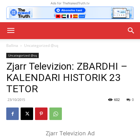
Ads for TheNakedTruth.tv
Ballina
Uncategorized @sq
Uncategorized @sq
Zjarr Televizion: ZBARDHI –
KALENDARI HISTORIK 23
TETOR
23/10/2015
602
0
Zjarr Televizion Ad