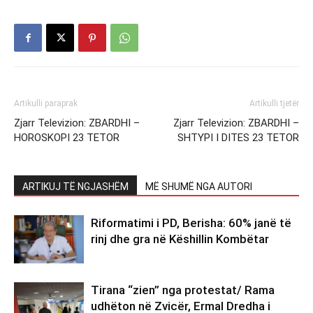
Artikulli paraprak
Artikulli tjetër
Zjarr Televizion: ZBARDHI –
Zjarr Televizion: ZBARDHI –
HOROSKOPI 23 TETOR
SHTYPI I DITES 23 TETOR
ARTIKUJ TË NGJASHËM
MË SHUMË NGA AUTORI
Riformatimi i PD, Berisha: 60% janë të
rinj dhe gra në Këshillin Kombëtar
Tirana “zien” nga protestat/ Rama
udhëton në Zvicër, Ermal Dredha i