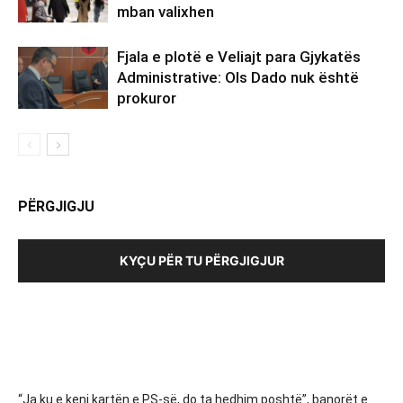
mban valixhen
Fjala e plotë e Veliajt para Gjykatës
Administrative: Ols Dado nuk është
prokuror
PËRGJIGJU
KYÇU PËR TU PËRGJIGJUR
“Ja ku e keni kartën e PS-së, do ta hedhim poshtë”, banorët e