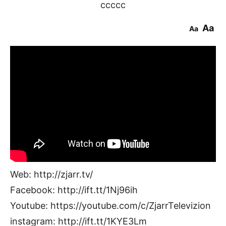
ccccc
Aa
Aa
Web: http://zjarr.tv/
Facebook: http://ift.tt/1Nj96ih
Youtube: https://youtube.com/c/ZjarrTelevizion
instagram: http://ift.tt/1KYE3Lm