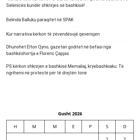
Selenicës kundër shkrirjes së bashkisë!
Belinda Balluku paraqitet në SPAK
Kur narrativa kërkon të zëvendësojë qeverisjen
Dhunohet Elton Qyno, gazetari goditet në befasi nga
bashkëshortja e Florenc Çapjas
PS kërkon shkrirjen e bashkisë Memaliaj, kryebashkiaku: Të
ngrihemi në protestë për të drejtën tonë
Gusht 2026
H
M
M
E
P
S
D
1
2