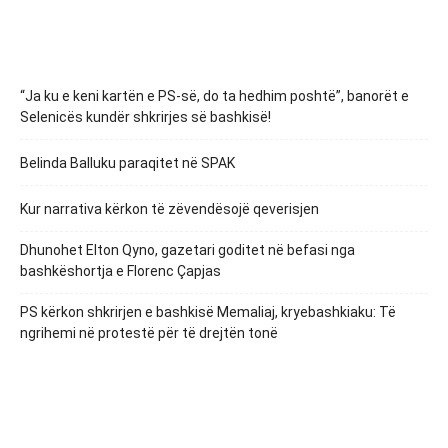
“Ja ku e keni kartën e PS-së, do ta hedhim poshtë”, banorët e
Selenicës kundër shkrirjes së bashkisë!
Belinda Balluku paraqitet në SPAK
Kur narrativa kërkon të zëvendësojë qeverisjen
Dhunohet Elton Qyno, gazetari goditet në befasi nga
bashkëshortja e Florenc Çapjas
PS kërkon shkrirjen e bashkisë Memaliaj, kryebashkiaku: Të
ngrihemi në protestë për të drejtën tonë