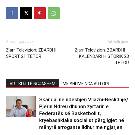
Artikulli paraprak
Artikulli tjetër
Zjarr Televizion: ZBARDHI –
Zjarr Televizion: ZBARDHI –
SPORT 21 TETOR
KALENDARI HISTORIK 23
TETOR
ARTIKUJ TË NGJASHËM
MË SHUMË NGA AUTORI
Skandal në ndeshjen Vllazni-Beslidhje/
Pjerin Ndreu dhunon zyrtarin e
Federatës së Basketbollit,
kryebashkiaku socialist përgjigjet në
mënyrë arrogante lidhur me ngjarjen