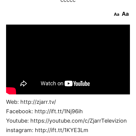
Aa
Aa
Web: http://zjarr.tv/
Facebook: http://ift.tt/1Nj96ih
Youtube: https://youtube.com/c/ZjarrTelevizion
instagram: http://ift.tt/1KYE3Lm