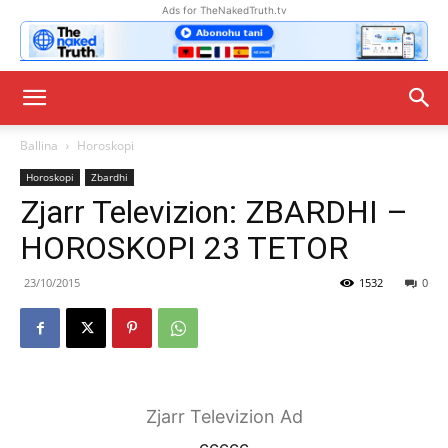
Ads for TheNakedTruth.tv
Ballina
Horoskopi
Horoskopi
Zbardhi
Zjarr Televizion: ZBARDHI –
HOROSKOPI 23 TETOR
23/10/2015
1532
0
Zjarr Televizion Ad
ccccc