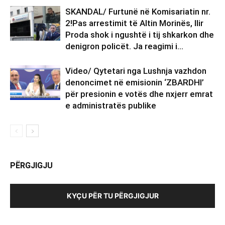
SKANDAL/ Furtunë në Komisariatin nr.
2!Pas arrestimit të Altin Morinës, Ilir
Proda shok i ngushtë i tij shkarkon dhe
denigron policët. Ja reagimi i...
Video/ Qytetari nga Lushnja vazhdon
denoncimet në emisionin ‘ZBARDHI’
për presionin e votës dhe nxjerr emrat
e administratës publike
PËRGJIGJU
KYÇU PËR TU PËRGJIGJUR