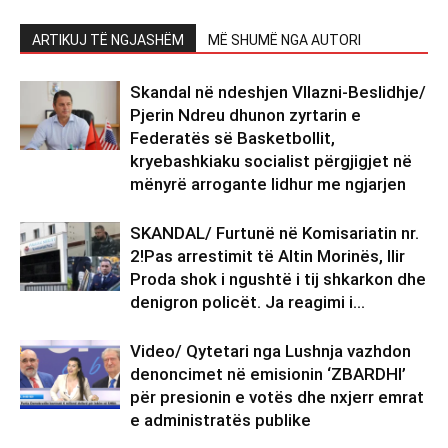
ARTIKUJ TË NGJASHËM
MË SHUMË NGA AUTORI
Skandal në ndeshjen Vllazni-Beslidhje/
Pjerin Ndreu dhunon zyrtarin e
Federatës së Basketbollit,
kryebashkiaku socialist përgjigjet në
mënyrë arrogante lidhur me ngjarjen
SKANDAL/ Furtunë në Komisariatin nr.
2!Pas arrestimit të Altin Morinës, Ilir
Proda shok i ngushtë i tij shkarkon dhe
denigron policët. Ja reagimi i...
Video/ Qytetari nga Lushnja vazhdon
denoncimet në emisionin ‘ZBARDHI’
për presionin e votës dhe nxjerr emrat
e administratës publike