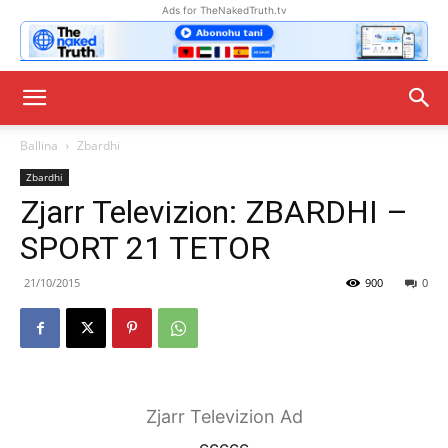
Ads for TheNakedTruth.tv
Ballina
Zbardhi
Zbardhi
Zjarr Televizion: ZBARDHI –
SPORT 21 TETOR
21/10/2015
900
0
Zjarr Televizion Ad
ccccc