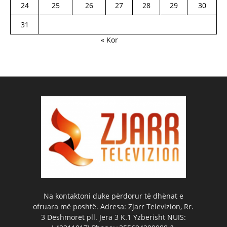
24
25
26
27
28
29
30
31
« Kor
Na kontaktoni duke përdorur të dhënat e
ofruara më poshtë. Adresa: Zjarr Televizion, Rr.
3 Dëshmorët pll. Jera 3 K.1 Yzberisht NUIS: