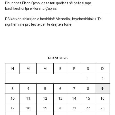
Dhunohet Elton Qyno, gazetari goditet në befasi nga
bashkëshortja e Florenc Çapjas
PS kërkon shkrirjen e bashkisë Memaliaj, kryebashkiaku: Të
ngrihemi në protestë për të drejtën tonë
Gusht 2026
H
M
M
E
P
S
D
1
2
3
4
5
6
7
8
9
10
11
12
13
14
15
16
17
18
19
20
21
22
23