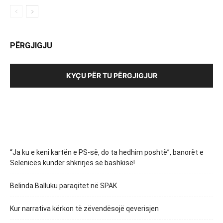
PËRGJIGJU
KYÇU PËR TU PËRGJIGJUR
“Ja ku e keni kartën e PS-së, do ta hedhim poshtë”, banorët e
Selenicës kundër shkrirjes së bashkisë!
Belinda Balluku paraqitet në SPAK
Kur narrativa kërkon të zëvendësojë qeverisjen