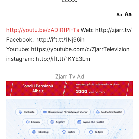
Aa
Aa
http://youtu.be/zADIRfPI-Ts
Web: http://zjarr.tv/
Facebook: http://ift.tt/1Nj96ih
Youtube: https://youtube.com/c/ZjarrTelevizion
instagram: http://ift.tt/1KYE3Lm
Zjarr Tv Ad