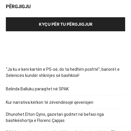
PËRGJIGJU
KYÇU PËR TU PËRGJIGJUR
“Ja ku e keni kartën e PS-së, do ta hedhim poshtë”, banorët e
Selenicës kundër shkrirjes së bashkisë!
Belinda Balluku paraqitet në SPAK
Kur narrativa kërkon të zëvendësojë qeverisjen
Dhunohet Elton Qyno, gazetari goditet në befasi nga
bashkëshortja e Florenc Çapjas