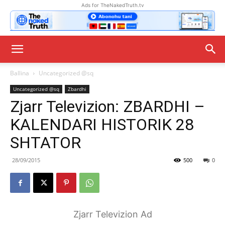
Ads for TheNakedTruth.tv
Ballina
Uncategorized @sq
Uncategorized @sq
Zbardhi
Zjarr Televizion: ZBARDHI –
KALENDARI HISTORIK 28
SHTATOR
28/09/2015
500
0
Zjarr Televizion Ad