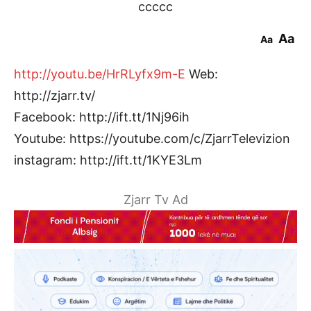
ccccc
Aa
Aa
http://youtu.be/HrRLyfx9m-E
Web:
http://zjarr.tv/
Facebook: http://ift.tt/1Nj96ih
Youtube: https://youtube.com/c/ZjarrTelevizion
instagram: http://ift.tt/1KYE3Lm
Zjarr Tv Ad