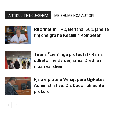
ARTIKUJ TË NGJASHËM
MË SHUMË NGA AUTORI
Riformatimi i PD, Berisha: 60% janë të
rinj dhe gra në Këshillin Kombëtar
Tirana “zien” nga protestat/ Rama
udhëton në Zvicër, Ermal Dredha i
mban valixhen
Fjala e plotë e Veliajt para Gjykatës
Administrative: Ols Dado nuk është
prokuror