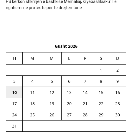
PS kërkon shkrirjen e bashkisë Memaliaj, kryebashkiaku: Të
ngrihemi në protestë për të drejtën tonë
Gusht 2026
H
M
M
E
P
S
D
1
2
3
4
5
6
7
8
9
10
11
12
13
14
15
16
17
18
19
20
21
22
23
24
25
26
27
28
29
30
31