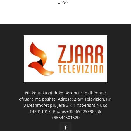
« Kor
Na kontaktoni duke përdorur të dhënat e
ofruara më poshtë. Adresa: Zjarr Televizion, Rr.
3 Dëshmorët pll. Jera 3 K.1 Yzberisht NUIS:
L42311017I Phone:+355694299988 &
+35544501520