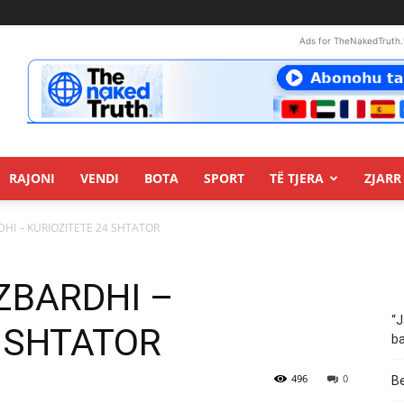
Ads for TheNakedTruth.
RAJONI
VENDI
BOTA
SPORT
TË TJERA
ZJARR 
ARDHI – KURIOZITETE 24 SHTATOR
: ZBARDHI –
“J
4 SHTATOR
ba
496
0
Be