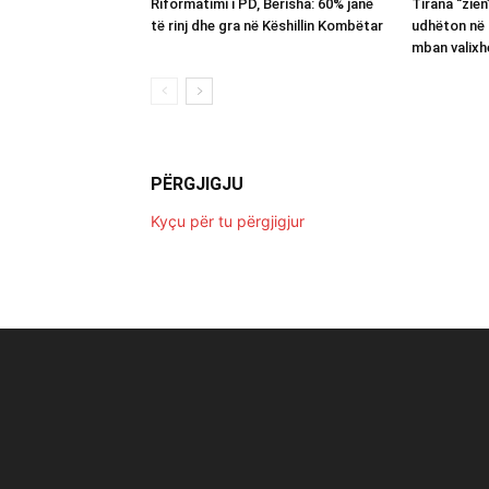
Riformatimi i PD, Berisha: 60% janë
Tirana “zie
të rinj dhe gra në Këshillin Kombëtar
udhëton në 
mban valixh
PËRGJIGJU
Kyçu për tu përgjigjur