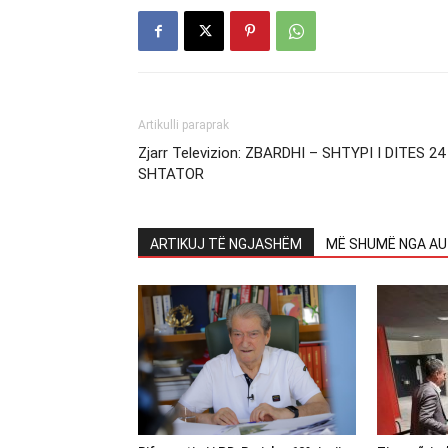
Artikulli paraprak
Zjarr Televizion: ZBARDHI – SHTYPI I DITES 24
SHTATOR
ARTIKUJ TË NGJASHËM
MË SHUMË NGA AU