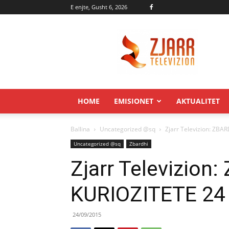
E enjte, Gusht 6, 2026
Zjarr.tv
HOME
EMISIONET
AKTUALITET
Ballina
Uncategorized @sq
Zjarr Televizion: ZB
Uncategorized @sq
Zbardhi
Zjarr Televizion
KURIOZITETE 2
24/09/2015