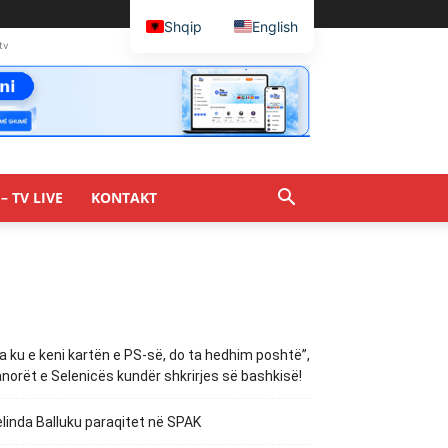
Shqip
English
tv
– TV LIVE
KONTAKT
a ku e keni kartën e PS-së, do ta hedhim poshtë”,
norët e Selenicës kundër shkrirjes së bashkisë!
linda Balluku paraqitet në SPAK