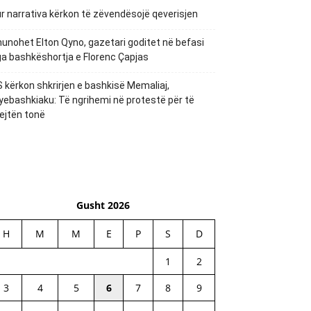
r narrativa kërkon të zëvendësojë qeverisjen
unohet Elton Qyno, gazetari goditet në befasi
a bashkëshortja e Florenc Çapjas
 kërkon shkrirjen e bashkisë Memaliaj,
yebashkiaku: Të ngrihemi në protestë për të
ejtën tonë
Gusht 2026
H
M
M
E
P
S
D
1
2
3
4
5
6
7
8
9