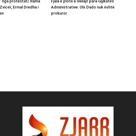
n” nga protestat/ Rama
Fjala e plotë e Veliajt para Gjykatës
Zvicër, Ermal Dredha i
Administrative: Ols Dado nuk është
en
prokuror