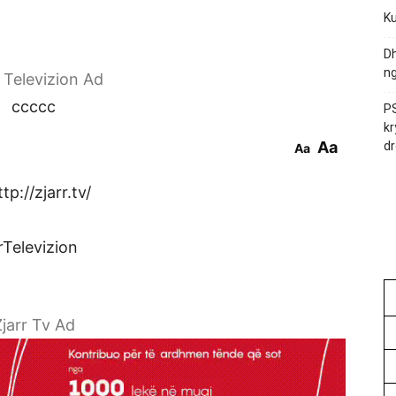
Ku
Dh
ng
r Televizion Ad
ccccc
PS
kr
Aa
dr
Aa
p://zjarr.tv/
rTelevizion
jarr Tv Ad