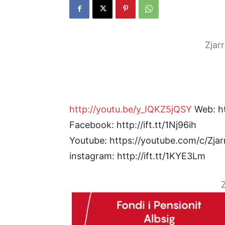
Zjar
http://youtu.be/y_IQKZ5jQSY
Web: htt
Facebook: http://ift.tt/1Nj96ih
Youtube: https://youtube.com/c/Zjar
instagram: http://ift.tt/1KYE3Lm
Z