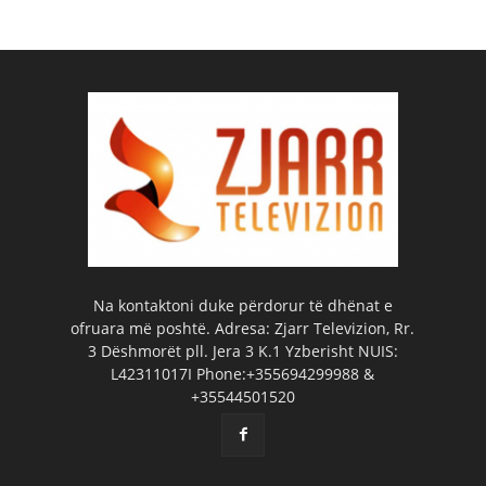
Na kontaktoni duke përdorur të dhënat e
ofruara më poshtë. Adresa: Zjarr Televizion, Rr.
3 Dëshmorët pll. Jera 3 K.1 Yzberisht NUIS:
L42311017I Phone:+355694299988 &
+35544501520