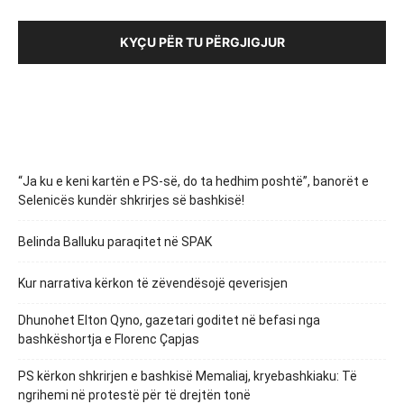
KYÇU PËR TU PËRGJIGJUR
“Ja ku e keni kartën e PS-së, do ta hedhim poshtë”, banorët e
Selenicës kundër shkrirjes së bashkisë!
Belinda Balluku paraqitet në SPAK
Kur narrativa kërkon të zëvendësojë qeverisjen
Dhunohet Elton Qyno, gazetari goditet në befasi nga
bashkëshortja e Florenc Çapjas
PS kërkon shkrirjen e bashkisë Memaliaj, kryebashkiaku: Të
ngrihemi në protestë për të drejtën tonë