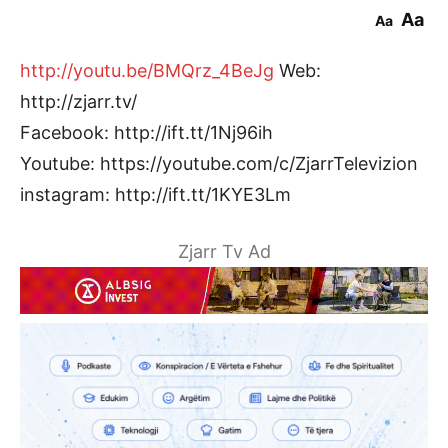
Aa
Aa
http://youtu.be/BMQrz_4BeJg
Web:
http://zjarr.tv/
Facebook: http://ift.tt/1Nj96ih
Youtube: https://youtube.com/c/ZjarrTelevizion
instagram: http://ift.tt/1KYE3Lm
Zjarr Tv Ad