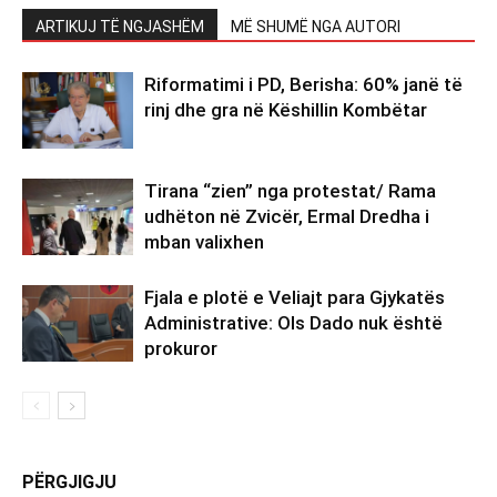
ARTIKUJ TË NGJASHËM
MË SHUMË NGA AUTORI
Riformatimi i PD, Berisha: 60% janë të
rinj dhe gra në Këshillin Kombëtar
Tirana “zien” nga protestat/ Rama
udhëton në Zvicër, Ermal Dredha i
mban valixhen
Fjala e plotë e Veliajt para Gjykatës
Administrative: Ols Dado nuk është
prokuror
PËRGJIGJU