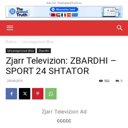
Ads for TheNakedTruth.tv
Ballina
Uncategorized @sq
Uncategorized @sq
Zbardhi
Zjarr Televizion: ZBARDHI –
SPORT 24 SHTATOR
24/09/2015
502
0
Zjarr Televizion Ad
ccccc