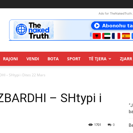
Ads for TheNakedTruth.
RAJONI
VENDI
BOTA
SPORT
TË TJERA
ZJARR 
DHI – SHtypi i Dites 22 Mars
 ZBARDHI – SHtypi i
“J
ba
1701
0
Be