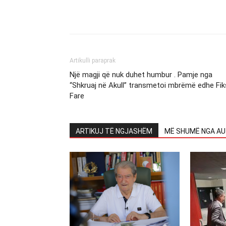
Artikulli paraprak
Një magji që nuk duhet humbur . Pamje nga
“Shkruaj në Akull” transmetoi mbrëmë edhe Fik
Fare
ARTIKUJ TË NGJASHËM
MË SHUMË NGA AU