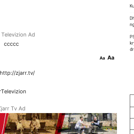
Ku
Dh
ng
r Televizion Ad
PS
ccccc
kr
dr
Aa
Aa
ttp://zjarr.tv/
rTelevizion
jarr Tv Ad