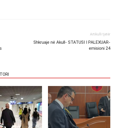
Artikulli tjetër
Shkruaje në Akull- STATUSI I PALEXUAR-
s
emisioni 24
TORI