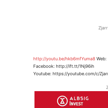
Zjar
http://youtu.be/hkb6mfYuma8
Web: h
Facebook: http://ift.tt/1Nj96ih
Youtube: https://youtube.com/c/Zjar
Z