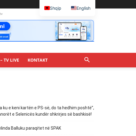
Shqip
English
tv
– TV LIVE
KONTAKT
a ku e keni kartën e PS-së, do ta hedhim poshtë”,
norët e Selenicës kundër shkrirjes së bashkisë!
linda Balluku paraqitet në SPAK