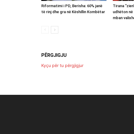
Riformatimi i PD, Berisha: 60% janë
Tirana “zie
të rinj dhe gra në Këshillin Kombëtar
udhëton në 
mban valixh
PËRGJIGJU
Kyçu për tu përgjigjur