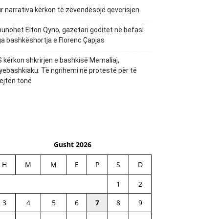
r narrativa kërkon të zëvendësojë qeverisjen
unohet Elton Qyno, gazetari goditet në befasi
a bashkëshortja e Florenc Çapjas
 kërkon shkrirjen e bashkisë Memaliaj,
yebashkiaku: Të ngrihemi në protestë për të
ejtën tonë
Gusht 2026
H
M
M
E
P
S
D
1
2
3
4
5
6
7
8
9