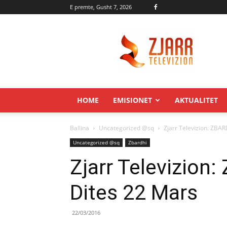
E premte, Gusht 7, 2026
Zjarr.tv
HOME
EMISIONET
AKTUALITET
Ballina
Uncategorized @sq
Zjarr Televizion: ZBAR
Uncategorized @sq
Zbardhi
Zjarr Televizion:
Dites 22 Mars
22/03/2016