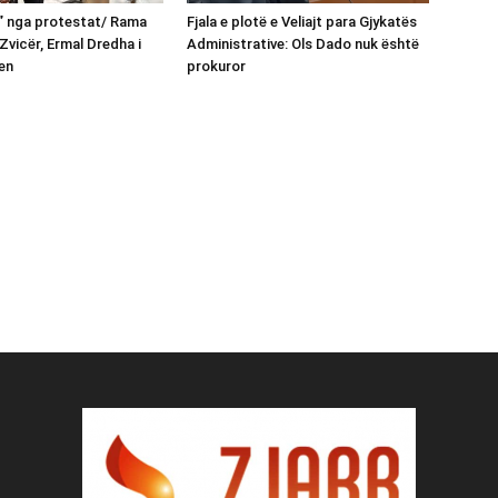
n” nga protestat/ Rama
Fjala e plotë e Veliajt para Gjykatës
Zvicër, Ermal Dredha i
Administrative: Ols Dado nuk është
en
prokuror