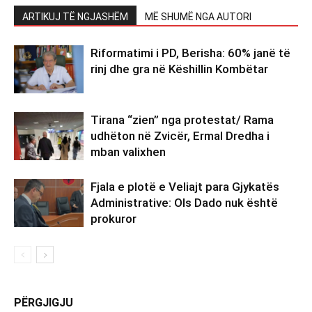
ARTIKUJ TË NGJASHËM
MË SHUMË NGA AUTORI
Riformatimi i PD, Berisha: 60% janë të
rinj dhe gra në Këshillin Kombëtar
Tirana “zien” nga protestat/ Rama
udhëton në Zvicër, Ermal Dredha i
mban valixhen
Fjala e plotë e Veliajt para Gjykatës
Administrative: Ols Dado nuk është
prokuror
PËRGJIGJU