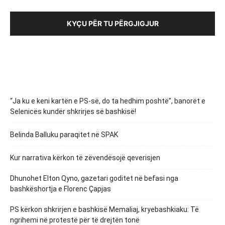
KYÇU PËR TU PËRGJIGJUR
“Ja ku e keni kartën e PS-së, do ta hedhim poshtë”, banorët e
Selenicës kundër shkrirjes së bashkisë!
Belinda Balluku paraqitet në SPAK
Kur narrativa kërkon të zëvendësojë qeverisjen
Dhunohet Elton Qyno, gazetari goditet në befasi nga
bashkëshortja e Florenc Çapjas
PS kërkon shkrirjen e bashkisë Memaliaj, kryebashkiaku: Të
ngrihemi në protestë për të drejtën tonë