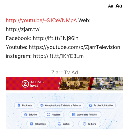
Aa
Aa
http://youtu.be/–S1CeVNMpA
Web:
http://zjarr.tv/
Facebook: http://ift.tt/1Nj96ih
Youtube: https://youtube.com/c/ZjarrTelevizion
instagram: http://ift.tt/1KYE3Lm
Zjarr Tv Ad