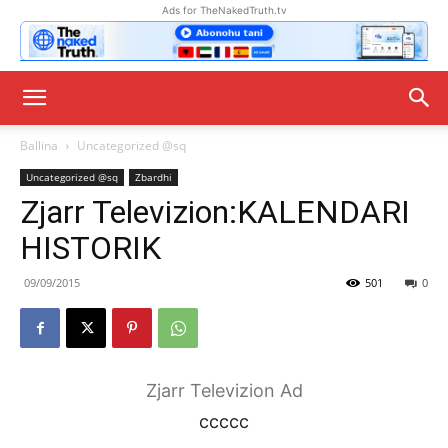
Ads for TheNakedTruth.tv
Ballina
Uncategorized @sq
Uncategorized @sq
Zbardhi
Zjarr Televizion:KALENDARI
HISTORIK
09/09/2015
501
0
Zjarr Televizion Ad
ccccc