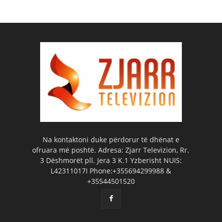
Na kontaktoni duke përdorur të dhënat e
ofruara më poshtë. Adresa: Zjarr Televizion, Rr.
3 Dëshmorët pll. Jera 3 K.1 Yzberisht NUIS:
L42311017I Phone:+355694299988 &
+35544501520