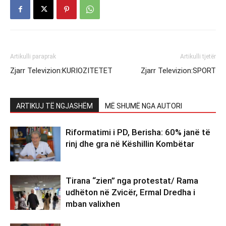
Artikulli paraprak
Artikulli tjetër
Zjarr Televizion:KURIOZITETET
Zjarr Televizion:SPORT
ARTIKUJ TË NGJASHËM
MË SHUMË NGA AUTORI
Riformatimi i PD, Berisha: 60% janë të
rinj dhe gra në Këshillin Kombëtar
Tirana “zien” nga protestat/ Rama
udhëton në Zvicër, Ermal Dredha i
mban valixhen