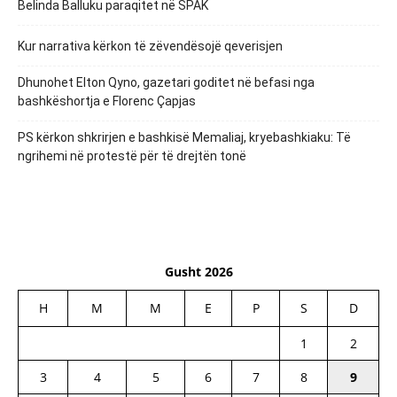
Belinda Balluku paraqitet në SPAK
Kur narrativa kërkon të zëvendësojë qeverisjen
Dhunohet Elton Qyno, gazetari goditet në befasi nga
bashkëshortja e Florenc Çapjas
PS kërkon shkrirjen e bashkisë Memaliaj, kryebashkiaku: Të
ngrihemi në protestë për të drejtën tonë
Gusht 2026
H
M
M
E
P
S
D
1
2
3
4
5
6
7
8
9