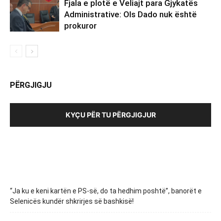
Fjala e plotë e Veliajt para Gjykatës
Administrative: Ols Dado nuk është
prokuror
PËRGJIGJU
KYÇU PËR TU PËRGJIGJUR
“Ja ku e keni kartën e PS-së, do ta hedhim poshtë”, banorët e
Selenicës kundër shkrirjes së bashkisë!