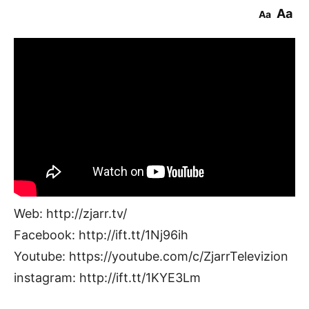
Aa
Aa
Web: http://zjarr.tv/
Facebook: http://ift.tt/1Nj96ih
Youtube: https://youtube.com/c/ZjarrTelevizion
instagram: http://ift.tt/1KYE3Lm