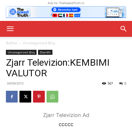
Ads for TheNakedTruth.tv
Ballina
Uncategorized @sq
Uncategorized @sq
Zbardhi
Zjarr Televizion:KEMBIMI
VALUTOR
04/09/2015
567
0
Zjarr Televizion Ad
ccccc