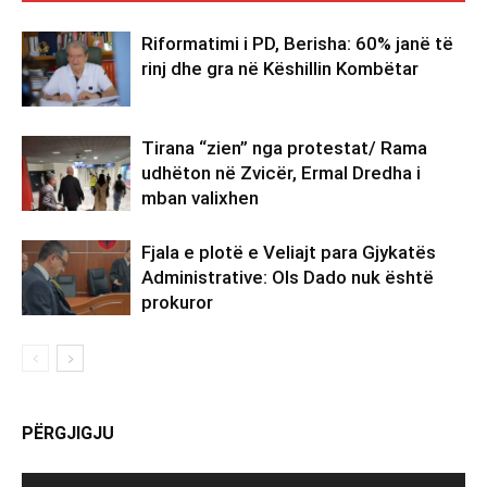
Riformatimi i PD, Berisha: 60% janë të
rinj dhe gra në Këshillin Kombëtar
Tirana “zien” nga protestat/ Rama
udhëton në Zvicër, Ermal Dredha i
mban valixhen
Fjala e plotë e Veliajt para Gjykatës
Administrative: Ols Dado nuk është
prokuror
PËRGJIGJU