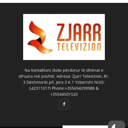
Na kontaktoni duke përdorur të dhënat e
ofruara më poshtë. Adresa: Zjarr Televizion, Rr.
3 Dëshmorët pll. Jera 3 K.1 Yzberisht NUIS:
L42311017I Phone:+355694299988 &
+35544501520