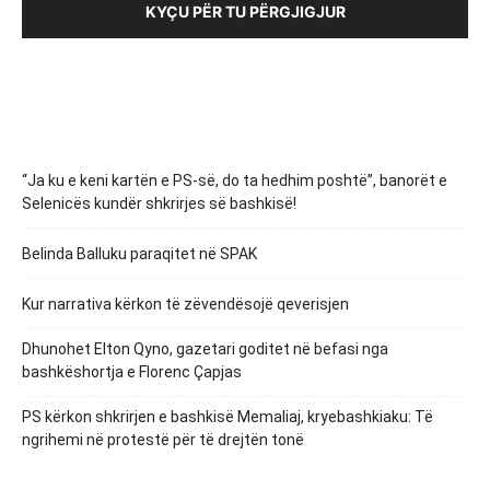
KYÇU PËR TU PËRGJIGJUR
“Ja ku e keni kartën e PS-së, do ta hedhim poshtë”, banorët e
Selenicës kundër shkrirjes së bashkisë!
Belinda Balluku paraqitet në SPAK
Kur narrativa kërkon të zëvendësojë qeverisjen
Dhunohet Elton Qyno, gazetari goditet në befasi nga
bashkëshortja e Florenc Çapjas
PS kërkon shkrirjen e bashkisë Memaliaj, kryebashkiaku: Të
ngrihemi në protestë për të drejtën tonë