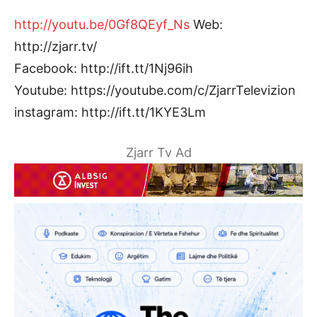
http://youtu.be/0Gf8QEyf_Ns
Web:
http://zjarr.tv/
Facebook: http://ift.tt/1Nj96ih
Youtube: https://youtube.com/c/ZjarrTelevizion
instagram: http://ift.tt/1KYE3Lm
Zjarr Tv Ad