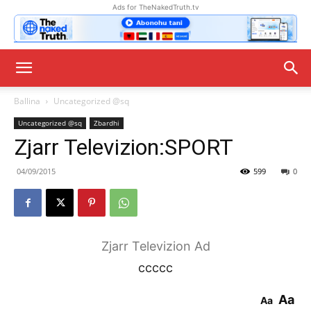
Ads for TheNakedTruth.tv
Ballina
Uncategorized @sq
Uncategorized @sq
Zbardhi
Zjarr Televizion:SPORT
04/09/2015
599
0
Zjarr Televizion Ad
ccccc
Aa
Aa