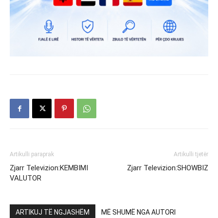
Artikulli paraprak
Artikulli tjetër
Zjarr Televizion:KEMBIMI
Zjarr Televizion:SHOWBIZ
VALUTOR
ARTIKUJ TË NGJASHËM
MË SHUMË NGA AUTORI