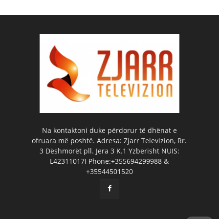
Na kontaktoni duke përdorur të dhënat e
ofruara më poshtë. Adresa: Zjarr Televizion, Rr.
3 Dëshmorët pll. Jera 3 K.1 Yzberisht NUIS:
L42311017I Phone:+355694299988 &
+35544501520