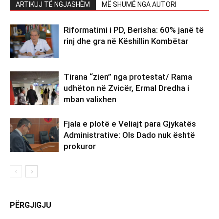
ARTIKUJ TË NGJASHËM
MË SHUMË NGA AUTORI
Riformatimi i PD, Berisha: 60% janë të
rinj dhe gra në Këshillin Kombëtar
Tirana “zien” nga protestat/ Rama
udhëton në Zvicër, Ermal Dredha i
mban valixhen
Fjala e plotë e Veliajt para Gjykatës
Administrative: Ols Dado nuk është
prokuror
PËRGJIGJU