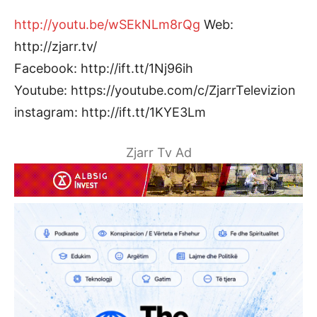
http://youtu.be/wSEkNLm8rQg
Web:
http://zjarr.tv/
Facebook: http://ift.tt/1Nj96ih
Youtube: https://youtube.com/c/ZjarrTelevizion
instagram: http://ift.tt/1KYE3Lm
Zjarr Tv Ad