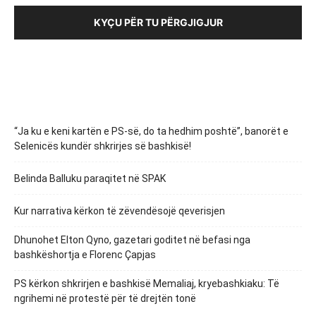
KYÇU PËR TU PËRGJIGJUR
“Ja ku e keni kartën e PS-së, do ta hedhim poshtë”, banorët e
Selenicës kundër shkrirjes së bashkisë!
Belinda Balluku paraqitet në SPAK
Kur narrativa kërkon të zëvendësojë qeverisjen
Dhunohet Elton Qyno, gazetari goditet në befasi nga
bashkëshortja e Florenc Çapjas
PS kërkon shkrirjen e bashkisë Memaliaj, kryebashkiaku: Të
ngrihemi në protestë për të drejtën tonë