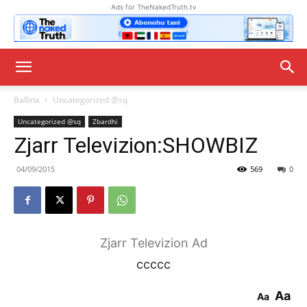
Ads for TheNakedTruth.tv
Ballina
Uncategorized @sq
Uncategorized @sq
Zbardhi
Zjarr Televizion:SHOWBIZ
04/09/2015
569
0
Zjarr Televizion Ad
ccccc
Aa
Aa