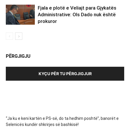
Fjala e plotë e Veliajt para Gjykatës
Administrative: Ols Dado nuk është
prokuror
PËRGJIGJU
KYÇU PËR TU PËRGJIGJUR
“Ja ku e keni kartën e PS-së, do ta hedhim poshtë”, banorët e
Selenicës kundër shkrirjes së bashkisë!