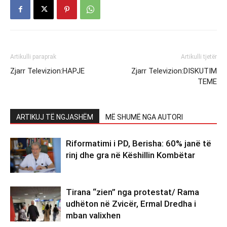
Artikulli paraprak
Artikulli tjetër
Zjarr Televizion:HAPJE
Zjarr Televizion:DISKUTIM
TEME
ARTIKUJ TË NGJASHËM
MË SHUMË NGA AUTORI
Riformatimi i PD, Berisha: 60% janë të
rinj dhe gra në Këshillin Kombëtar
Tirana “zien” nga protestat/ Rama
udhëton në Zvicër, Ermal Dredha i
mban valixhen