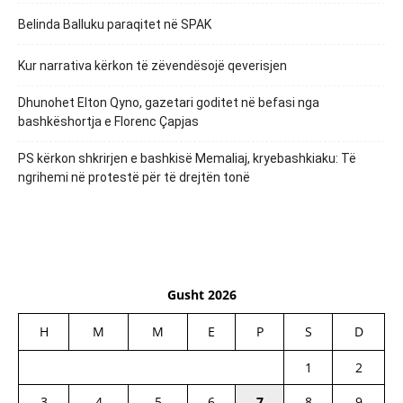
Belinda Balluku paraqitet në SPAK
Kur narrativa kërkon të zëvendësojë qeverisjen
Dhunohet Elton Qyno, gazetari goditet në befasi nga
bashkëshortja e Florenc Çapjas
PS kërkon shkrirjen e bashkisë Memaliaj, kryebashkiaku: Të
ngrihemi në protestë për të drejtën tonë
Gusht 2026
H
M
M
E
P
S
D
1
2
3
4
5
6
7
8
9