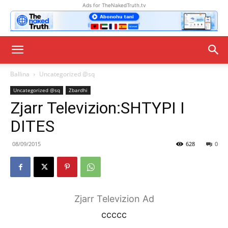
Ads for TheNakedTruth.tv
Ballina
Uncategorized @sq
Uncategorized @sq
Zbardhi
Zjarr Televizion:SHTYPI I
DITES
08/09/2015
628
0
Zjarr Televizion Ad
ccccc