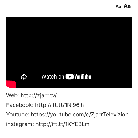
Aa
Aa
Web: http://zjarr.tv/
Facebook: http://ift.tt/1Nj96ih
Youtube: https://youtube.com/c/ZjarrTelevizion
instagram: http://ift.tt/1KYE3Lm