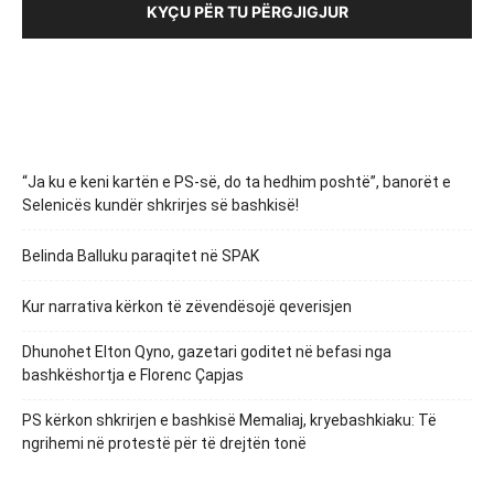
KYÇU PËR TU PËRGJIGJUR
“Ja ku e keni kartën e PS-së, do ta hedhim poshtë”, banorët e
Selenicës kundër shkrirjes së bashkisë!
Belinda Balluku paraqitet në SPAK
Kur narrativa kërkon të zëvendësojë qeverisjen
Dhunohet Elton Qyno, gazetari goditet në befasi nga
bashkëshortja e Florenc Çapjas
PS kërkon shkrirjen e bashkisë Memaliaj, kryebashkiaku: Të
ngrihemi në protestë për të drejtën tonë