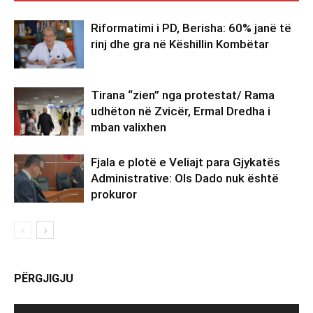
Riformatimi i PD, Berisha: 60% janë të
rinj dhe gra në Këshillin Kombëtar
Tirana “zien” nga protestat/ Rama
udhëton në Zvicër, Ermal Dredha i
mban valixhen
Fjala e plotë e Veliajt para Gjykatës
Administrative: Ols Dado nuk është
prokuror
PËRGJIGJU