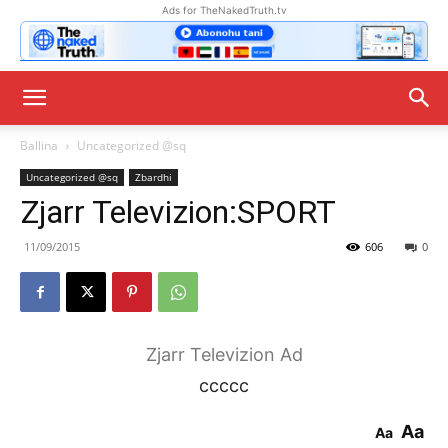
Ads for TheNakedTruth.tv
Ballina
Uncategorized @sq
Uncategorized @sq
Zbardhi
Zjarr Televizion:SPORT
11/09/2015
606
0
Zjarr Televizion Ad
ccccc
Aa
Aa