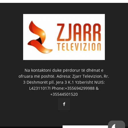
Na kontaktoni duke përdorur të dhënat e
ofruara më poshtë. Adresa: Zjarr Televizion, Rr.
3 Dëshmorët pll. Jera 3 K.1 Yzberisht NUIS:
L42311017I Phone:+355694299988 &
+35544501520