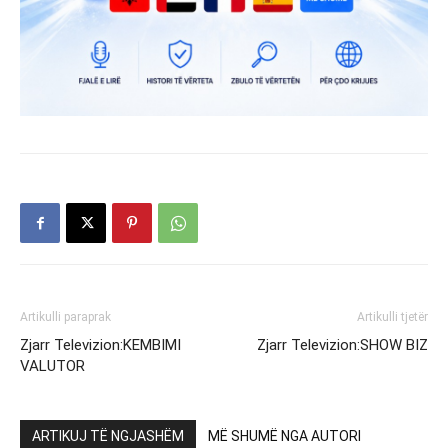
Artikulli paraprak
Artikulli tjetër
Zjarr Televizion:KEMBIMI
Zjarr Televizion:SHOW BIZ
VALUTOR
ARTIKUJ TË NGJASHËM
MË SHUMË NGA AUTORI