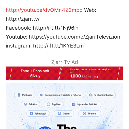
http://youtu.be/dvQMn4Z2mpo
Web:
http://zjarr.tv/
Facebook: http://ift.tt/1Nj96ih
Youtube: https://youtube.com/c/ZjarrTelevizion
instagram: http://ift.tt/1KYE3Lm
Zjarr Tv Ad