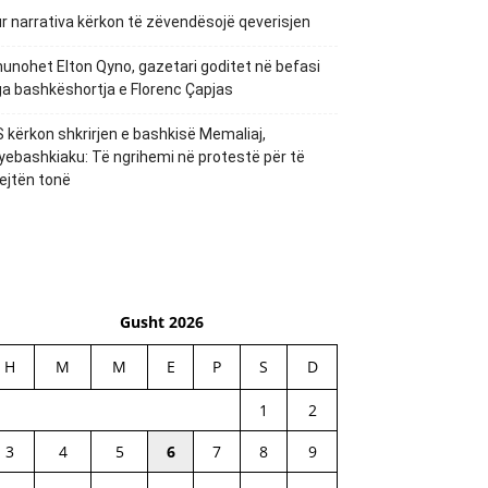
r narrativa kërkon të zëvendësojë qeverisjen
unohet Elton Qyno, gazetari goditet në befasi
a bashkëshortja e Florenc Çapjas
 kërkon shkrirjen e bashkisë Memaliaj,
yebashkiaku: Të ngrihemi në protestë për të
ejtën tonë
Gusht 2026
H
M
M
E
P
S
D
1
2
3
4
5
6
7
8
9