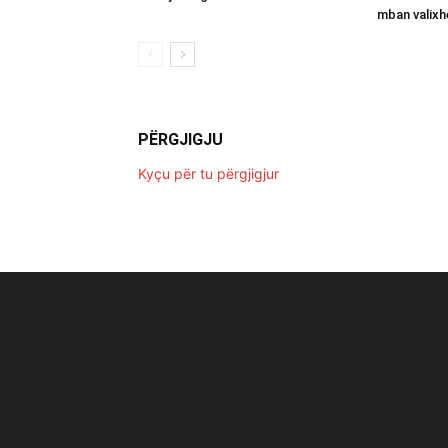
mban valixh
PËRGJIGJU
Kyçu për tu përgjigjur