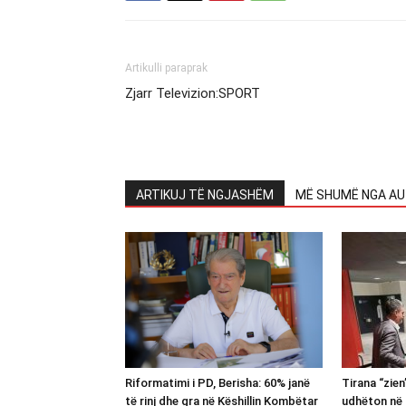
Artikulli paraprak
Zjarr Televizion:SPORT
ARTIKUJ TË NGJASHËM
MË SHUMË NGA AU
Riformatimi i PD, Berisha: 60% janë
Tirana “zie
të rinj dhe gra në Këshillin Kombëtar
udhëton në 