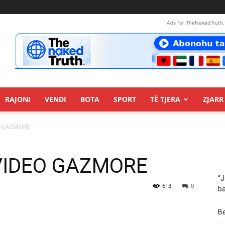
Ads for TheNakedTruth.
RAJONI
VENDI
BOTA
SPORT
TË TJERA
ZJARR 
EO GAZMORE
n:VIDEO GAZMORE
“J
613
0
ba
Be