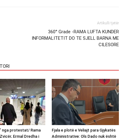
Artikulli tjetër
360° Grade -RAMA LUFTA KUNDER
INFORMALITETIT DO TE SJELL BARNA ME
CILESORE
TORI
n” nga protestat/ Rama
Fjala e plotë e Veliajt para Gjykatës
Zvicër, Ermal Dredha i
Administrative: Ols Dado nuk është