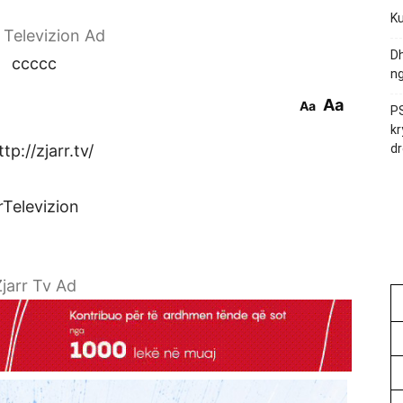
Ku
r Televizion Ad
Dh
ccccc
ng
Aa
Aa
PS
kr
p://zjarr.tv/
dr
rTelevizion
jarr Tv Ad