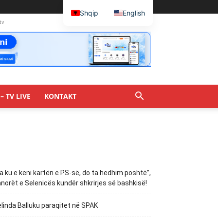
Shqip
English
tv
– TV LIVE
KONTAKT
a ku e keni kartën e PS-së, do ta hedhim poshtë”,
norët e Selenicës kundër shkrirjes së bashkisë!
linda Balluku paraqitet në SPAK