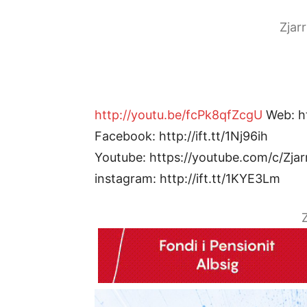
Zjar
http://youtu.be/fcPk8qfZcgU
Web: htt
Facebook: http://ift.tt/1Nj96ih
Youtube: https://youtube.com/c/Zjar
instagram: http://ift.tt/1KYE3Lm
Z