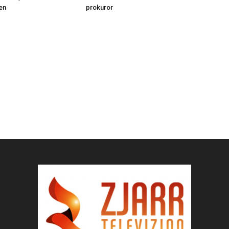
en
prokuror