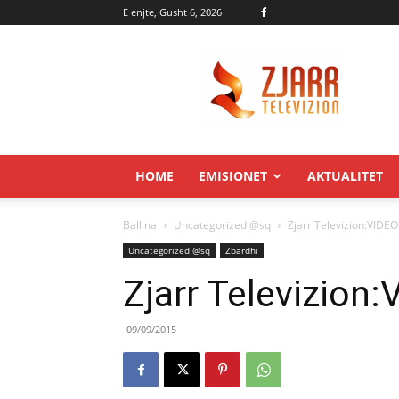
E enjte, Gusht 6, 2026
Zjarr.tv
HOME
EMISIONET
AKTUALITET
Ballina
Uncategorized @sq
Zjarr Televizion:VID
Uncategorized @sq
Zbardhi
Zjarr Televizio
09/09/2015