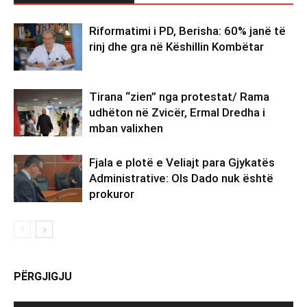
Riformatimi i PD, Berisha: 60% janë të
rinj dhe gra në Këshillin Kombëtar
Tirana “zien” nga protestat/ Rama
udhëton në Zvicër, Ermal Dredha i
mban valixhen
Fjala e plotë e Veliajt para Gjykatës
Administrative: Ols Dado nuk është
prokuror
PËRGJIGJU