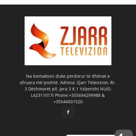
Na kontaktoni duke përdorur të dhënat e
ofruara më poshtë. Adresa: Zjarr Televizion, Rr.
3 Dëshmorët pll. Jera 3 K.1 Yzberisht NUIS:
L42311017I Phone:+355694299988 &
+35544501520