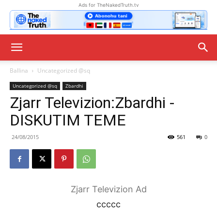
Ads for TheNakedTruth.tv
Ballina
Uncategorized @sq
Uncategorized @sq
Zbardhi
Zjarr Televizion:Zbardhi -
DISKUTIM TEME
24/08/2015
561
0
Zjarr Televizion Ad
ccccc