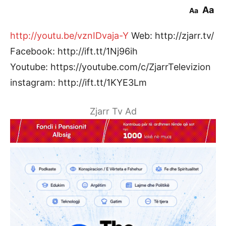
Aa
Aa
http://youtu.be/vznIDvaja-Y
Web: http://zjarr.tv/
Facebook: http://ift.tt/1Nj96ih
Youtube: https://youtube.com/c/ZjarrTelevizion
instagram: http://ift.tt/1KYE3Lm
Zjarr Tv Ad