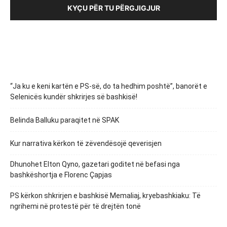
KYÇU PËR TU PËRGJIGJUR
“Ja ku e keni kartën e PS-së, do ta hedhim poshtë”, banorët e
Selenicës kundër shkrirjes së bashkisë!
Belinda Balluku paraqitet në SPAK
Kur narrativa kërkon të zëvendësojë qeverisjen
Dhunohet Elton Qyno, gazetari goditet në befasi nga
bashkëshortja e Florenc Çapjas
PS kërkon shkrirjen e bashkisë Memaliaj, kryebashkiaku: Të
ngrihemi në protestë për të drejtën tonë