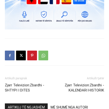
Artikulli paraprak
Artikulli tjetër
Zjarr Televizion:Zbardhi -
Zjarr Televizion:Zbardhi -
SHTYPI I DITES
KALENDARI HISTORIK
ARTIKUJ TË NGJASHËM
MË SHUMË NGA AUTORI