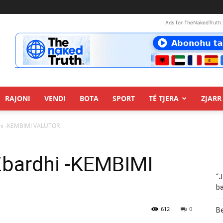
Ads for TheNakedTruth.
RAJONI
VENDI
BOTA
SPORT
TË TJERA
ZJARR 
rdhi -KEMBIMI VALUTOR
:Zbardhi -KEMBIMI
“J
ba
612
0
Be