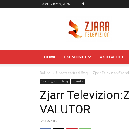
E diel, Gusht 9, 2026
Zjarr.tv
HOME
EMISIONET
AKTUALITET
Ballina
Uncategorized @sq
Zjarr Televizion:Zba
Uncategorized @sq
Zbardhi
Zjarr Televizion
VALUTOR
28/08/2015