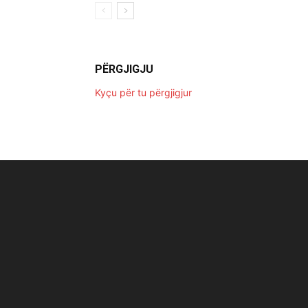
PËRGJIGJU
Kyçu për tu përgjigjur