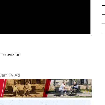
rTelevizion
jarr Tv Ad