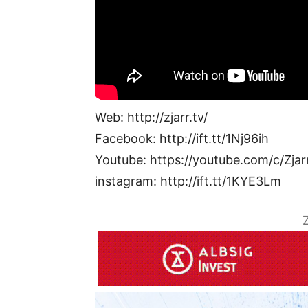
Web: http://zjarr.tv/
Facebook: http://ift.tt/1Nj96ih
Youtube: https://youtube.com/c/Zjar
instagram: http://ift.tt/1KYE3Lm
Z