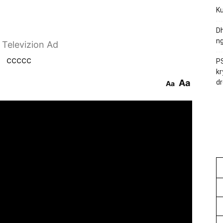
Ku
Dh
ng
r Televizion Ad
ccccc
PS
kr
Aa
dr
Aa