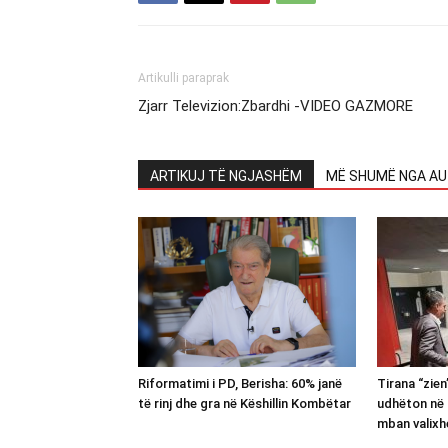
Artikulli paraprak
Zjarr Televizion:Zbardhi -VIDEO GAZMORE
ARTIKUJ TË NGJASHËM
MË SHUMË NGA AU
Riformatimi i PD, Berisha: 60% janë
Tirana “zie
të rinj dhe gra në Këshillin Kombëtar
udhëton në 
mban valixh