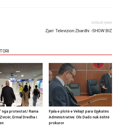
Artikulli tjetër
Zjarr Televizion:Zbardhi -SHOW BIZ
TORI
n” nga protestat/ Rama
Fjala e plotë e Veliajt para Gjykatës
Zvicër, Ermal Dredha i
Administrative: Ols Dado nuk është
en
prokuror