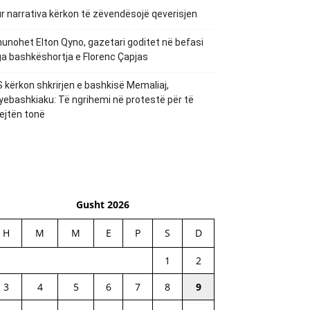
r narrativa kërkon të zëvendësojë qeverisjen
unohet Elton Qyno, gazetari goditet në befasi
a bashkëshortja e Florenc Çapjas
 kërkon shkrirjen e bashkisë Memaliaj,
yebashkiaku: Të ngrihemi në protestë për të
ejtën tonë
Gusht 2026
H
M
M
E
P
S
D
1
2
3
4
5
6
7
8
9