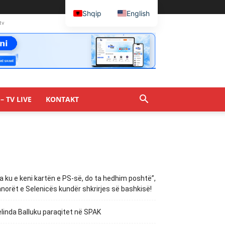
Shqip
English
tv
– TV LIVE
KONTAKT
a ku e keni kartën e PS-së, do ta hedhim poshtë”,
norët e Selenicës kundër shkrirjes së bashkisë!
linda Balluku paraqitet në SPAK