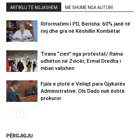
ARTIKUJ TË NGJASHËM
MË SHUMË NGA AUTORI
Riformatimi i PD, Berisha: 60% janë të
rinj dhe gra në Këshillin Kombëtar
Tirana “zien” nga protestat/ Rama
udhëton në Zvicër, Ermal Dredha i
mban valixhen
Fjala e plotë e Veliajt para Gjykatës
Administrative: Ols Dado nuk është
prokuror
PËRGJIGJU