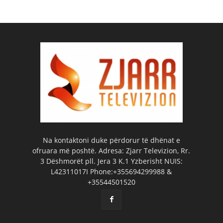
Na kontaktoni duke përdorur të dhënat e
ofruara më poshtë. Adresa: Zjarr Televizion, Rr.
3 Dëshmorët pll. Jera 3 K.1 Yzberisht NUIS:
L42311017I Phone:+355694299988 &
+35544501520