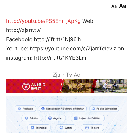
Aa
Aa
http://youtu.be/PS5Em_jApKg
Web:
http://zjarr.tv/
Facebook: http://ift.tt/1Nj96ih
Youtube: https://youtube.com/c/ZjarrTelevizion
instagram: http://ift.tt/1KYE3Lm
Zjarr Tv Ad