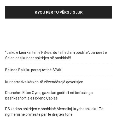
KYÇU PËR TU PËRGJIGJUR
“Ja ku e keni kartën e PS-së, do ta hedhim poshtë”, banorët e
Selenicës kundër shkrirjes së bashkisë!
Belinda Balluku paraqitet në SPAK
Kur narrativa kërkon të zëvendësojë qeverisjen
Dhunohet Elton Qyno, gazetari goditet në befasi nga
bashkëshortja e Florenc Çapjas
PS kërkon shkrirjen e bashkisë Memaliaj, kryebashkiaku: Të
ngrihemi në protestë për të drejtën tonë