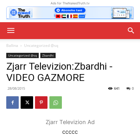
Ads for TheNakedTruth.tv
Ballina
Uncategorized @sq
Uncategorized @sq
Zbardhi
Zjarr Televizion:Zbardhi -
VIDEO GAZMORE
28/08/2015
641
0
Zjarr Televizion Ad
ccccc