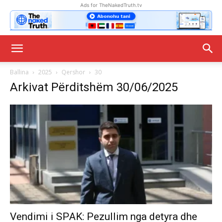
Ads for TheNakedTruth.tv
Ballina
2025
Qershor
30
Arkivat Përditshëm 30/06/2025
Vendimi i SPAK: Pezullim nga detyra dhe