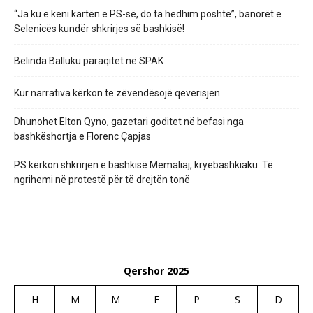
“Ja ku e keni kartën e PS-së, do ta hedhim poshtë”, banorët e
Selenicës kundër shkrirjes së bashkisë!
Belinda Balluku paraqitet në SPAK
Kur narrativa kërkon të zëvendësojë qeverisjen
Dhunohet Elton Qyno, gazetari goditet në befasi nga
bashkëshortja e Florenc Çapjas
PS kërkon shkrirjen e bashkisë Memaliaj, kryebashkiaku: Të
ngrihemi në protestë për të drejtën tonë
Qershor 2025
H
M
M
E
P
S
D