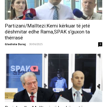
Partizani/Malltezi:Kemi kërkuar të jetë
dëshmitar edhe Rama,SPAK s’guxon ta
thërrasë
Gladiola Duraj
-
30/06/2025
0