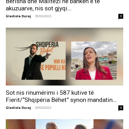
Berisha dhe Malltezi në bankën e të
akuzuarve, nis sot gjyqi...
Gladiola Duraj
-
30/06/2025
0
Sot nis rinumërimi i 587 kutive të
Fierit/“Shqipëria Bëhet” synon mandatin...
Gladiola Duraj
-
30/06/2025
0