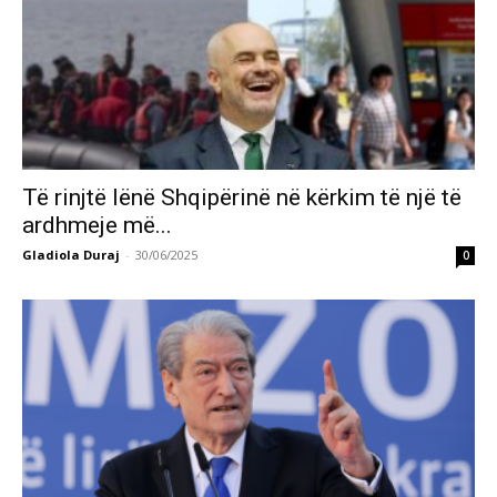
Të rinjtë lënë Shqipërinë në kërkim të një të
ardhmeje më...
Gladiola Duraj
-
30/06/2025
0