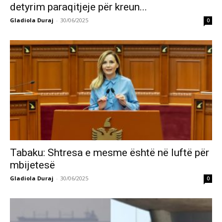
detyrim paraqitjeje për kreun...
Gladiola Duraj
-
30/06/2025
0
Tabaku: Shtresa e mesme është në luftë për
mbijetesë
Gladiola Duraj
-
30/06/2025
0