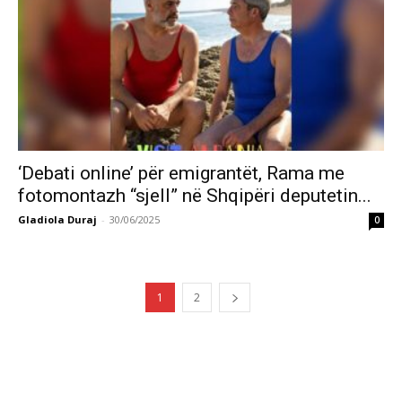
‘Debati online’ për emigrantët, Rama me
fotomontazh “sjell” në Shqipëri deputetin...
Gladiola Duraj
-
30/06/2025
0
1
2