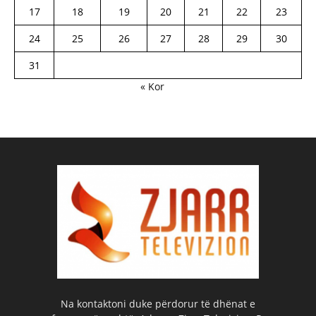
17
18
19
20
21
22
23
24
25
26
27
28
29
30
31
« Kor
Na kontaktoni duke përdorur të dhënat e