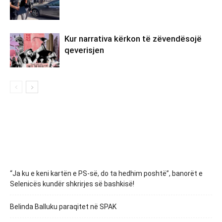
Kur narrativa kërkon të zëvendësojë
qeverisjen
“Ja ku e keni kartën e PS-së, do ta hedhim poshtë”, banorët e
Selenicës kundër shkrirjes së bashkisë!
Belinda Balluku paraqitet në SPAK