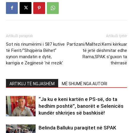
Artikulli paraprak
Artikulli tjetër
Sot nis rinumërimi i 587 kutive
Partizani/Malltezi:Kemi kërkuar
të Fierit/“Shqipëria Bëhet”
të jetë dëshmitar edhe
synon mandatin e dytë,
Rama,SPAK s’guxon ta
karrigia e Zegjinesë ‘në rrezik’
thërrasë
ARTIKUJ TË NGJASHËM
MË SHUMË NGA AUTORI
“Ja ku e keni kartën e PS-së, do ta
hedhim poshtë”, banorët e Selenicës
kundër shkrirjes së bashkisë!
Belinda Balluku paraqitet në SPAK