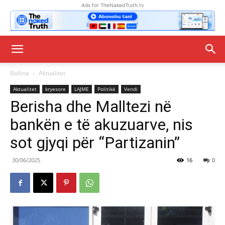
Ads for TheNakedTruth.tv
Ballina
Aktualitet
Aktualitet
kryesore
LAJME
Politikë
Vendi
Berisha dhe Malltezi në
bankën e të akuzuarve, nis
sot gjyqi për “Partizanin”
30/06/2025
16
0