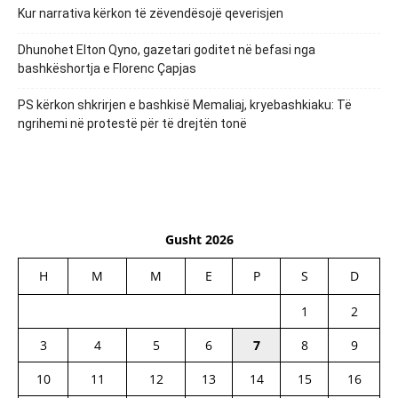
Kur narrativa kërkon të zëvendësojë qeverisjen
Dhunohet Elton Qyno, gazetari goditet në befasi nga
bashkëshortja e Florenc Çapjas
PS kërkon shkrirjen e bashkisë Memaliaj, kryebashkiaku: Të
ngrihemi në protestë për të drejtën tonë
Gusht 2026
H
M
M
E
P
S
D
1
2
3
4
5
6
7
8
9
10
11
12
13
14
15
16