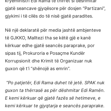
kryeministri Edi Rama të thirret si dëshmitar
gjatë seancave gjyqësore për dosjen “Partizani”,
gjykimi i të cilës do të nisë gjatë paradites.
Në një deklaratë për media jashtë ambjenteve
të GJKKO, Malltezi tha se këtë gjë e kanë
kërkuar edhe gjatë seancës paraprake, por
sipas tij, Prokuroria e Posaçme Kundër
Korrupsionit dhe Krimit të Organizuar nuk
guxon që t’i “shënojë as emrin”.
“Po patjetër, Edi Rama duhet të jetë. SPAK nuk
guxon ta thërrasë as për dëshmitar Edi Ramën.
E kemi kërkuar që gjatë fazës së hetimeve, e
kemi kërkuar te gjyqtarja e seancës paraprake.