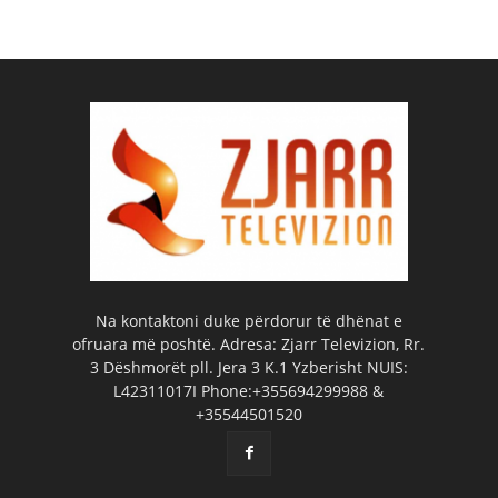
Na kontaktoni duke përdorur të dhënat e
ofruara më poshtë. Adresa: Zjarr Televizion, Rr.
3 Dëshmorët pll. Jera 3 K.1 Yzberisht NUIS:
L42311017I Phone:+355694299988 &
+35544501520