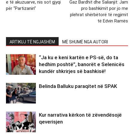
e të akuzuarve, nis sot gjyqi
Gaz Bardhit dhe Salianjit: Jam
për “Partizanin”
pro bashkimit por jo me
plehrat shërbëtorë të regjimit
të Edvin Ramës
ARTIKUJ TË NGJASHËM
MË SHUMË NGA AUTORI
“Ja ku e keni kartën e PS-së, do ta
hedhim poshtë”, banorët e Selenicës
kundër shkrirjes së bashkisë!
Belinda Balluku paraqitet në SPAK
Kur narrativa kërkon të zëvendësojë
qeverisjen