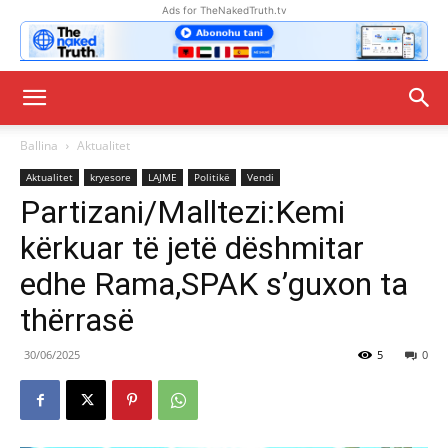
Ads for TheNakedTruth.tv
Ballina
Aktualitet
Aktualitet
kryesore
LAJME
Politikë
Vendi
Partizani/Malltezi:Kemi
kërkuar të jetë dëshmitar
edhe Rama,SPAK s’guxon ta
thërrasë
30/06/2025
5
0