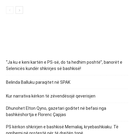
“Ja ku e keni kartën e PS-së, do ta hedhim poshtë”, banorët e
Selenicës kundër shkrirjes së bashkisë!
Belinda Balluku paraqitet në SPAK
Kur narrativa kërkon të zëvendësojë qeverisjen
Dhunohet Elton Qyno, gazetari goditet në befasi nga
bashkëshortja e Florenc Çapjas
PS kërkon shkrirjen e bashkisë Memaliaj, kryebashkiaku: Të
ngrihemi në protestë për të drejtën tonë