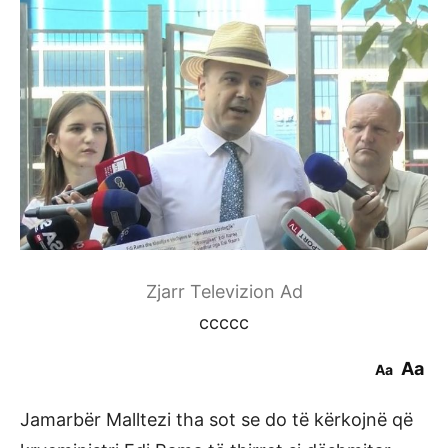
Zjarr Televizion Ad
ccccc
Aa
Aa
Jamarbër Malltezi tha sot se do të kërkojnë që