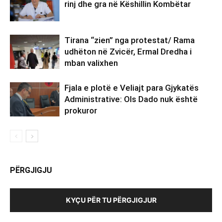
rinj dhe gra në Këshillin Kombëtar
Tirana “zien” nga protestat/ Rama
udhëton në Zvicër, Ermal Dredha i
mban valixhen
Fjala e plotë e Veliajt para Gjykatës
Administrative: Ols Dado nuk është
prokuror
PËRGJIGJU
KYÇU PËR TU PËRGJIGJUR