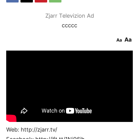
Zjarr Televizion Ad
ccccc
Aa
Aa
Web: http://zjarr.tv/