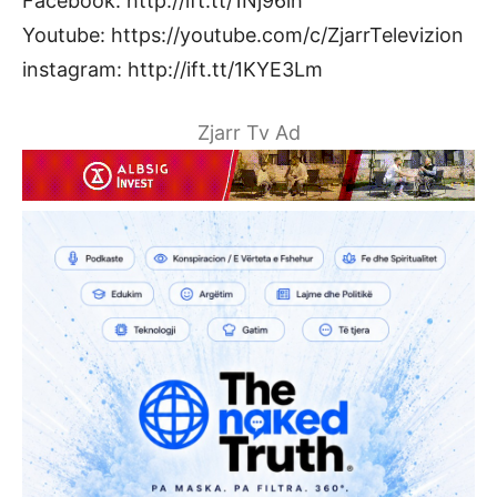
Facebook: http://ift.tt/1Nj96ih
Youtube: https://youtube.com/c/ZjarrTelevizion
instagram: http://ift.tt/1KYE3Lm
Zjarr Tv Ad