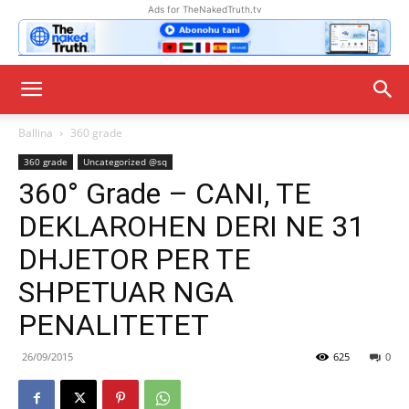
Ads for TheNakedTruth.tv
Ballina
360 grade
360 grade
Uncategorized @sq
360° Grade – CANI, TE
DEKLAROHEN DERI NE 31
DHJETOR PER TE
SHPETUAR NGA
PENALITETET
26/09/2015
625
0