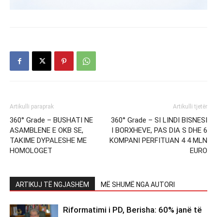
Artikulli paraprak
Artikulli tjetër
360° Grade – BUSHATI NE
360° Grade – SI LINDI BISNESI
ASAMBLENE E OKB SE,
I BORXHEVE, PAS DIA S DHE 6
TAKIME DYPALESHE ME
KOMPANI PERFITUAN 4 4 MLN
HOMOLOGET
EURO
ARTIKUJ TË NGJASHËM
MË SHUMË NGA AUTORI
Riformatimi i PD, Berisha: 60% janë të