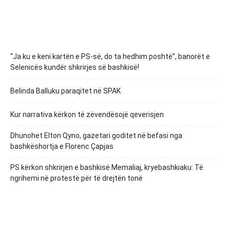
“Ja ku e keni kartën e PS-së, do ta hedhim poshtë”, banorët e
Selenicës kundër shkrirjes së bashkisë!
Belinda Balluku paraqitet në SPAK
Kur narrativa kërkon të zëvendësojë qeverisjen
Dhunohet Elton Qyno, gazetari goditet në befasi nga
bashkëshortja e Florenc Çapjas
PS kërkon shkrirjen e bashkisë Memaliaj, kryebashkiaku: Të
ngrihemi në protestë për të drejtën tonë