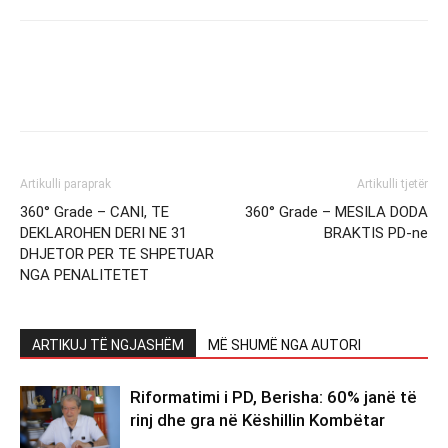
Artikulli paraprak
Artikulli tjetër
360° Grade – CANI, TE
360° Grade – MESILA DODA
DEKLAROHEN DERI NE 31
BRAKTIS PD-ne
DHJETOR PER TE SHPETUAR
NGA PENALITETET
ARTIKUJ TË NGJASHËM
MË SHUMË NGA AUTORI
Riformatimi i PD, Berisha: 60% janë të
rinj dhe gra në Këshillin Kombëtar