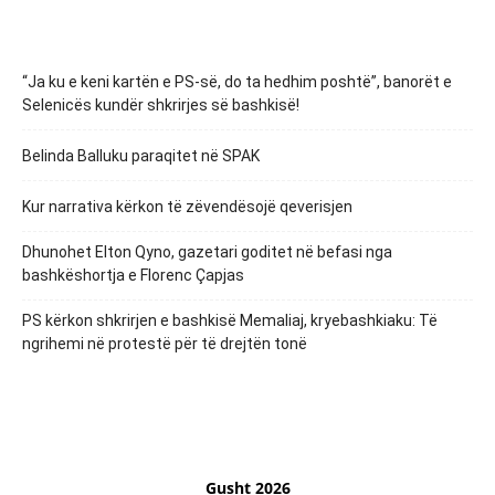
“Ja ku e keni kartën e PS-së, do ta hedhim poshtë”, banorët e
Selenicës kundër shkrirjes së bashkisë!
Belinda Balluku paraqitet në SPAK
Kur narrativa kërkon të zëvendësojë qeverisjen
Dhunohet Elton Qyno, gazetari goditet në befasi nga
bashkëshortja e Florenc Çapjas
PS kërkon shkrirjen e bashkisë Memaliaj, kryebashkiaku: Të
ngrihemi në protestë për të drejtën tonë
Gusht 2026