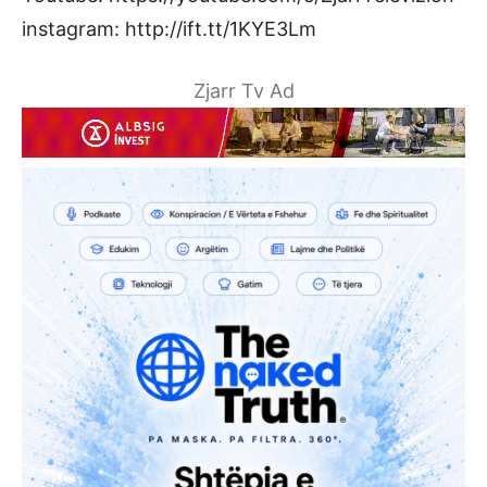
instagram: http://ift.tt/1KYE3Lm
Zjarr Tv Ad