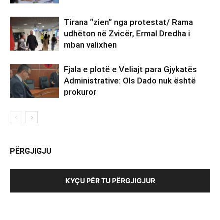
Tirana “zien” nga protestat/ Rama
udhëton në Zvicër, Ermal Dredha i
mban valixhen
Fjala e plotë e Veliajt para Gjykatës
Administrative: Ols Dado nuk është
prokuror
PËRGJIGJU
KYÇU PËR TU PËRGJIGJUR