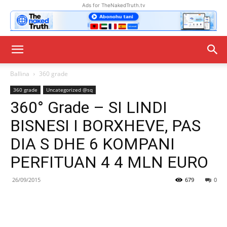
Ads for TheNakedTruth.tv
Ballina
360 grade
360 grade
Uncategorized @sq
360° Grade – SI LINDI
BISNESI I BORXHEVE, PAS
DIA S DHE 6 KOMPANI
PERFITUAN 4 4 MLN EURO
26/09/2015
679
0