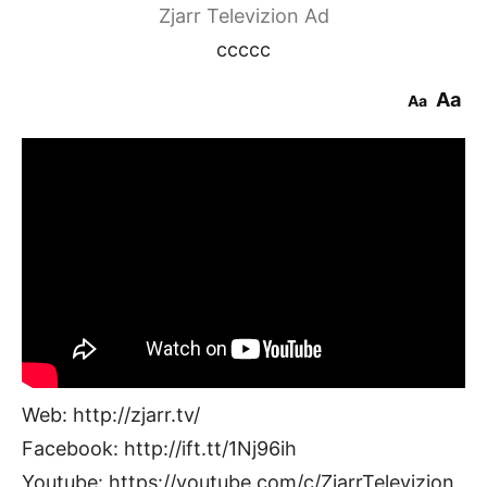
Zjarr Televizion Ad
ccccc
Aa
Aa
Web: http://zjarr.tv/
Facebook: http://ift.tt/1Nj96ih
Youtube: https://youtube.com/c/ZjarrTelevizion