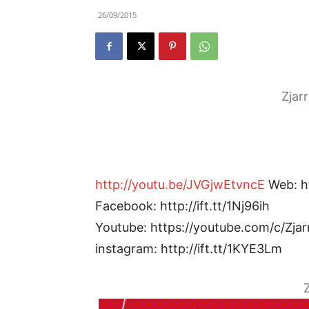
26/09/2015
Zjar
http://youtu.be/JVGjwEtvncE
Web: ht
Facebook: http://ift.tt/1Nj96ih
Youtube: https://youtube.com/c/Zjar
instagram: http://ift.tt/1KYE3Lm
Z