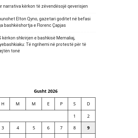
r narrativa kërkon të zëvendësojë qeverisjen
unohet Elton Qyno, gazetari goditet në befasi
a bashkëshortja e Florenc Çapjas
 kërkon shkrirjen e bashkisë Memaliaj,
yebashkiaku: Të ngrihemi në protestë për të
ejtën tonë
Gusht 2026
H
M
M
E
P
S
D
1
2
3
4
5
6
7
8
9