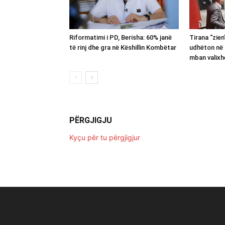
Riformatimi i PD, Berisha: 60% janë
Tirana “zie
të rinj dhe gra në Këshillin Kombëtar
udhëton në 
mban valixh
PËRGJIGJU
Kyçu për tu përgjigjur