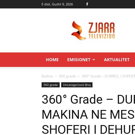
E diel, Gusht 9, 2026
Zjarr.tv
HOME
EMISIONET
AKTUALITET
Ballina
360 grade
360° Grade – DURRES, I SHPER
360 grade
Uncategorized @sq
360° Grade – D
MAKINA NE MES
SHOFERI I DEHU