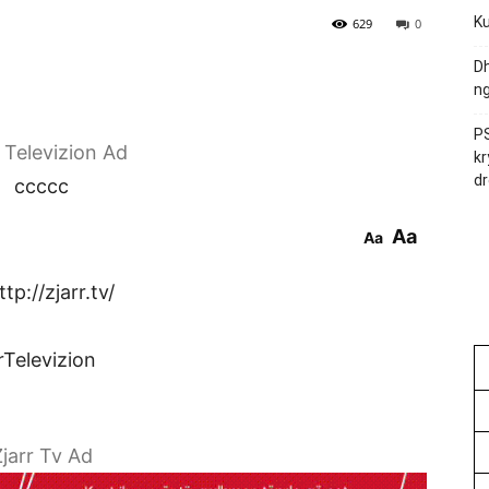
Ku
629
0
Dh
ng
PS
r Televizion Ad
kr
dr
ccccc
Aa
Aa
tp://zjarr.tv/
rTelevizion
jarr Tv Ad