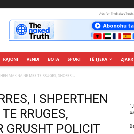
Ads for TheNakedTruth.
RAJONI
VENDI
BOTA
SPORT
TË TJERA
ZJARR 
THEN MAKINA NE MES TE RRUGES, SHOFERI...
URRES, I SHPERTHEN
“J
 TE RRUGES,
ba
R GRUSHT POLICIT
Be