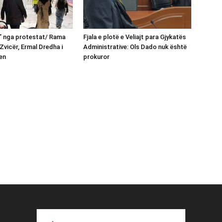
n” nga protestat/ Rama
Fjala e plotë e Veliajt para Gjykatës
Zvicër, Ermal Dredha i
Administrative: Ols Dado nuk është
en
prokuror