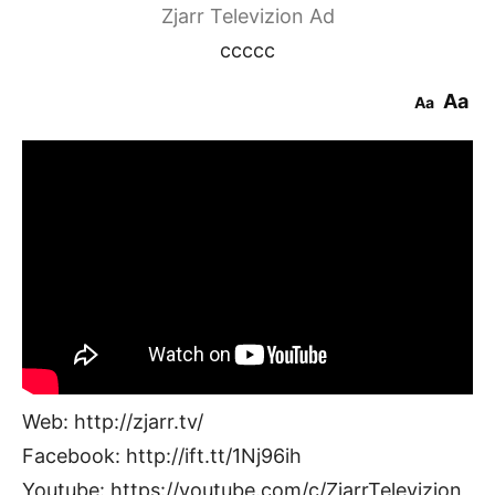
Zjarr Televizion Ad
ccccc
Aa
Aa
Web: http://zjarr.tv/
Facebook: http://ift.tt/1Nj96ih
Youtube: https://youtube.com/c/ZjarrTelevizion