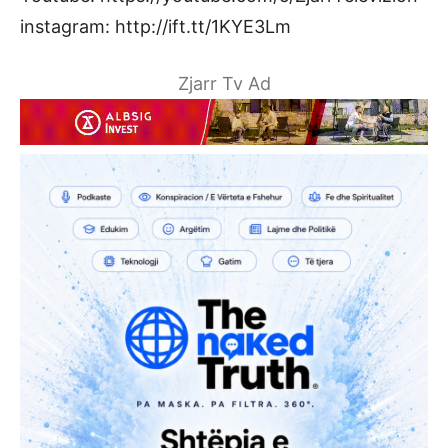
instagram: http://ift.tt/1KYE3Lm
Zjarr Tv Ad