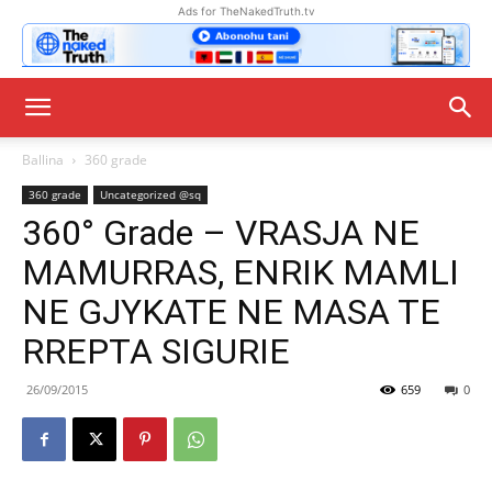
Ads for TheNakedTruth.tv
Ballina
360 grade
360 grade
Uncategorized @sq
360° Grade – VRASJA NE
MAMURRAS, ENRIK MAMLI
NE GJYKATE NE MASA TE
RREPTA SIGURIE
26/09/2015
659
0