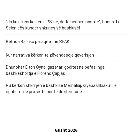
“Ja ku e keni kartën e PS-së, do ta hedhim poshtë”, banorët e
Selenicës kundër shkrirjes së bashkisë!
Belinda Balluku paraqitet në SPAK
Kur narrativa kërkon të zëvendësojë qeverisjen
Dhunohet Elton Qyno, gazetari goditet në befasi nga
bashkëshortja e Florenc Çapjas
PS kërkon shkrirjen e bashkisë Memaliaj, kryebashkiaku: Të
ngrihemi në protestë për të drejtën tonë
Gusht 2026