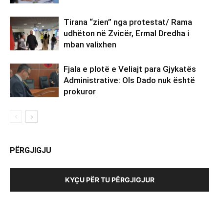
Tirana “zien” nga protestat/ Rama
udhëton në Zvicër, Ermal Dredha i
mban valixhen
Fjala e plotë e Veliajt para Gjykatës
Administrative: Ols Dado nuk është
prokuror
PËRGJIGJU
KYÇU PËR TU PËRGJIGJUR