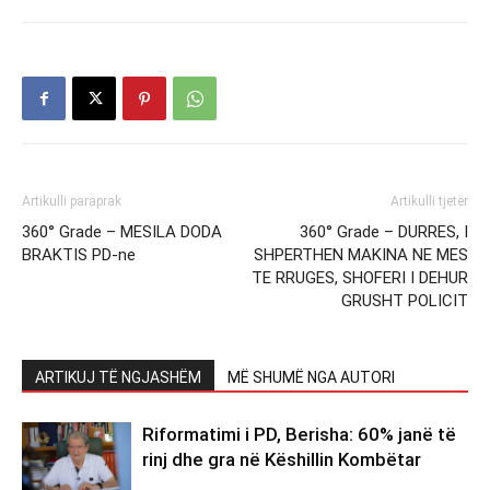
Artikulli paraprak
Artikulli tjetër
360° Grade – MESILA DODA
360° Grade – DURRES, I
BRAKTIS PD-ne
SHPERTHEN MAKINA NE MES
TE RRUGES, SHOFERI I DEHUR
GRUSHT POLICIT
ARTIKUJ TË NGJASHËM
MË SHUMË NGA AUTORI
Riformatimi i PD, Berisha: 60% janë të
rinj dhe gra në Këshillin Kombëtar