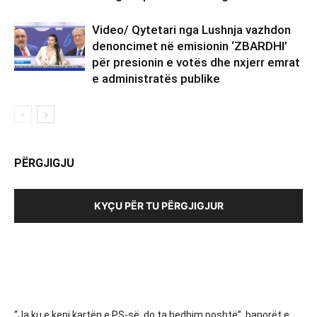
Video/ Qytetari nga Lushnja vazhdon
denoncimet në emisionin ‘ZBARDHI’
për presionin e votës dhe nxjerr emrat
e administratës publike
PËRGJIGJU
KYÇU PËR TU PËRGJIGJUR
“Ja ku e keni kartën e PS-së, do ta hedhim poshtë”, banorët e