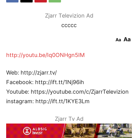
Zjarr Televizion Ad
ccccc
Aa
Aa
http://youtu.be/Iq0ONHgn5IM
Web: http://zjarr.tv/
Facebook: http://ift.tt/1Nj96ih
Youtube: https://youtube.com/c/ZjarrTelevizion
instagram: http://ift.tt/1KYE3Lm
Zjarr Tv Ad