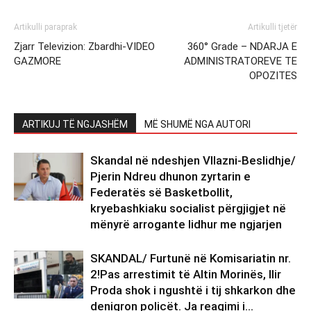
Artikulli paraprak
Artikulli tjetër
Zjarr Televizion: Zbardhi-VIDEO
360° Grade – NDARJA E
GAZMORE
ADMINISTRATOREVE TE
OPOZITES
ARTIKUJ TË NGJASHËM
MË SHUMË NGA AUTORI
Skandal në ndeshjen Vllazni-Beslidhje/
Pjerin Ndreu dhunon zyrtarin e
Federatës së Basketbollit,
kryebashkiaku socialist përgjigjet në
mënyrë arrogante lidhur me ngjarjen
SKANDAL/ Furtunë në Komisariatin nr.
2!Pas arrestimit të Altin Morinës, Ilir
Proda shok i ngushtë i tij shkarkon dhe
denigron policët. Ja reagimi i...