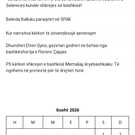
Selenicës kundër shkrirjes së bashkisë!
Belinda Balluku paraqitet në SPAK
Kur narrativa kërkon të zëvendësojë qeverisjen
Dhunohet Elton Qyno, gazetari goditet në befasi nga
bashkëshortja e Florenc Çapjas
PS kërkon shkrirjen e bashkisë Memaliaj, kryebashkiaku: Të
ngrihemi në protestë për të drejtën tonë
Gusht 2026
H
M
M
E
P
S
D
1
2