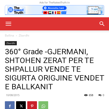
Ads for TheNakedTruth.tv
Ballina
Zbardhi
Zbardhi
360° Grade -GJERMANI,
SHTOHEN ZERAT PER TE
SHPALLUR VENDE TE
SIGURTA ORIGJINE VENDET
E BALLKANIT
10/08/2015
658
0