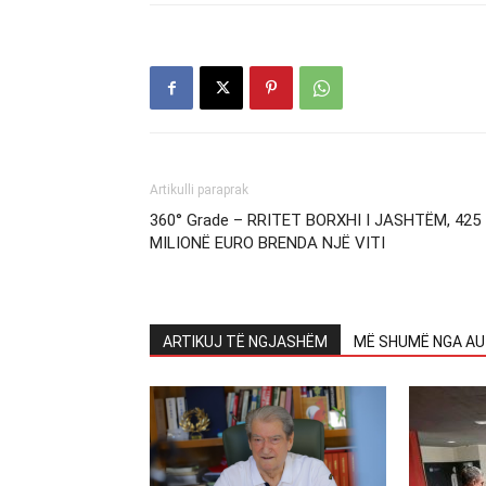
Artikulli paraprak
360° Grade – RRITET BORXHI I JASHTËM, 425
MILIONË EURO BRENDA NJË VITI
ARTIKUJ TË NGJASHËM
MË SHUMË NGA AU