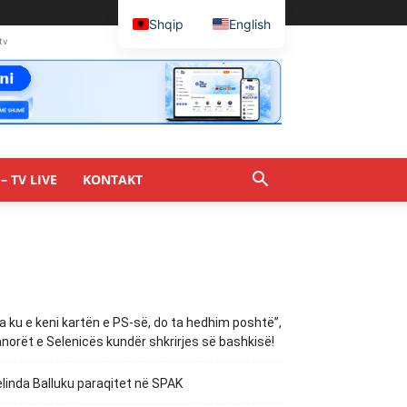
Shqip
English
tv
– TV LIVE
KONTAKT
a ku e keni kartën e PS-së, do ta hedhim poshtë”,
norët e Selenicës kundër shkrirjes së bashkisë!
linda Balluku paraqitet në SPAK