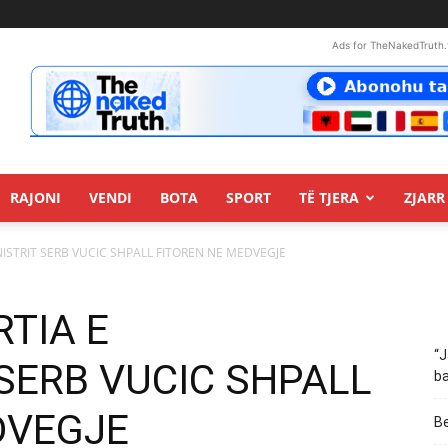
Ads for TheNakedTruth.
RAJONI
VENDI
BOTA
SPORT
TË TJERA
ZJARR 
INISTRIT SERB VUCIC SHPALL FITOREN NE MEDVEGJE
RTIA E
“J
SERB VUCIC SHPALL
ba
DVEGJE
Be