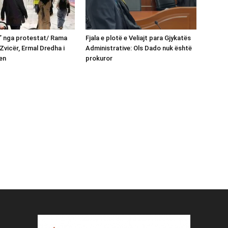
n” nga protestat/ Rama
Fjala e plotë e Veliajt para Gjykatës
Zvicër, Ermal Dredha i
Administrative: Ols Dado nuk është
en
prokuror