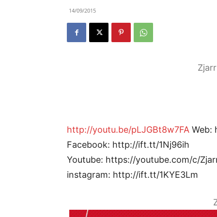
14/09/2015
Zjar
http://youtu.be/pLJGBt8w7FA
Web: ht
Facebook: http://ift.tt/1Nj96ih
Youtube: https://youtube.com/c/Zjar
instagram: http://ift.tt/1KYE3Lm
Z