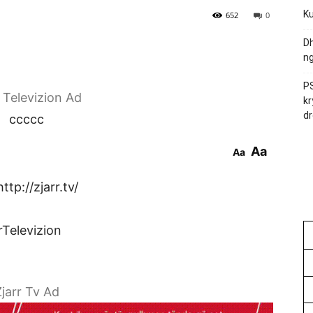
Ku
652
0
Dh
ng
PS
r Televizion Ad
kr
dr
ccccc
Aa
Aa
tp://zjarr.tv/
rTelevizion
jarr Tv Ad