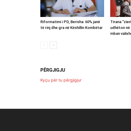
Riformatimi i PD, Berisha: 60% janë
Tirana “zie
të rinj dhe gra në Këshillin Kombëtar
udhëton në 
mban valixh
PËRGJIGJU
Kyçu për tu përgjigjur