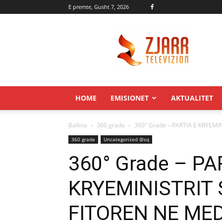
E premte, Gusht 7, 2026
Zjarr.tv
HOME
EMISIONET
AKTUALITET
Ballina
360 grade
360° Grade – PARTIA E KRYEM
360 grade
Uncategorized @sq
360° Grade – PA
KRYEMINISTRIT 
FITOREN NE ME