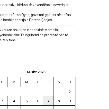
r narrativa kërkon të zëvendësojë qeverisjen
unohet Elton Qyno, gazetari goditet në befasi
a bashkëshortja e Florenc Çapjas
 kërkon shkrirjen e bashkisë Memaliaj,
yebashkiaku: Të ngrihemi në protestë për të
ejtën tonë
Gusht 2026
H
M
M
E
P
S
D
1
2
3
4
5
6
7
8
9