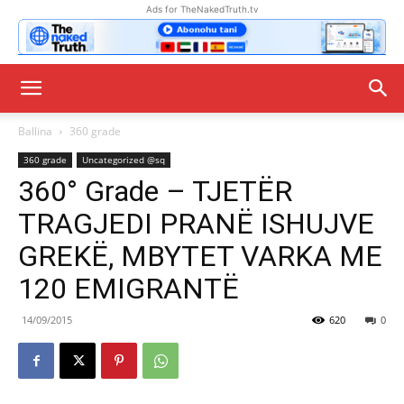
Ads for TheNakedTruth.tv
Ballina
360 grade
360 grade
Uncategorized @sq
360° Grade – TJETËR
TRAGJEDI PRANË ISHUJVE
GREKË, MBYTET VARKA ME
120 EMIGRANTË
14/09/2015
620
0