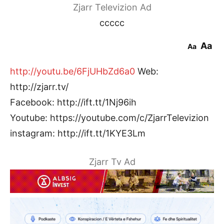
Zjarr Televizion Ad
ccccc
Aa
Aa
http://youtu.be/6FjUHbZd6a0
Web:
http://zjarr.tv/
Facebook: http://ift.tt/1Nj96ih
Youtube: https://youtube.com/c/ZjarrTelevizion
instagram: http://ift.tt/1KYE3Lm
Zjarr Tv Ad