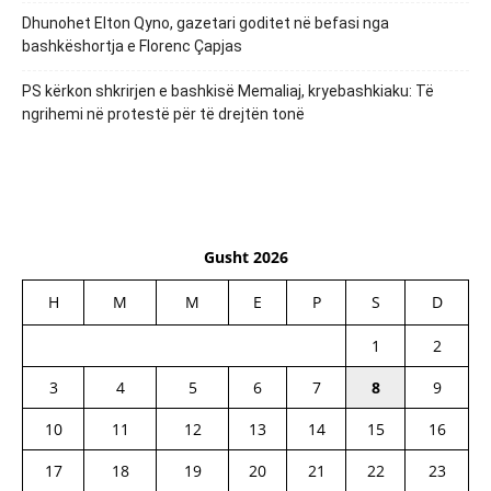
Dhunohet Elton Qyno, gazetari goditet në befasi nga
bashkëshortja e Florenc Çapjas
PS kërkon shkrirjen e bashkisë Memaliaj, kryebashkiaku: Të
ngrihemi në protestë për të drejtën tonë
Gusht 2026
H
M
M
E
P
S
D
1
2
3
4
5
6
7
8
9
10
11
12
13
14
15
16
17
18
19
20
21
22
23