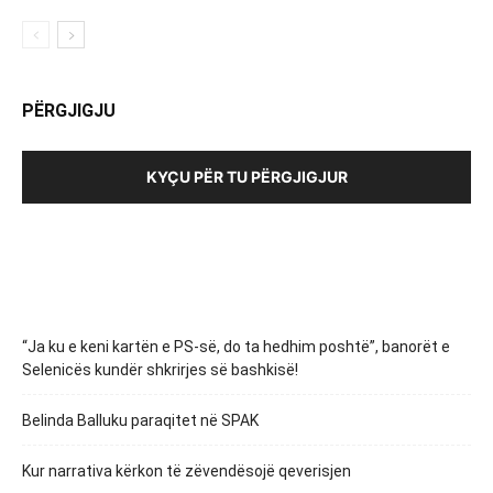
PËRGJIGJU
KYÇU PËR TU PËRGJIGJUR
“Ja ku e keni kartën e PS-së, do ta hedhim poshtë”, banorët e
Selenicës kundër shkrirjes së bashkisë!
Belinda Balluku paraqitet në SPAK
Kur narrativa kërkon të zëvendësojë qeverisjen