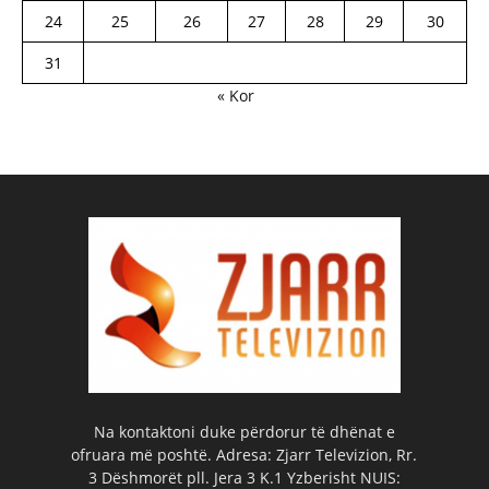
24
25
26
27
28
29
30
31
« Kor
Na kontaktoni duke përdorur të dhënat e
ofruara më poshtë. Adresa: Zjarr Televizion, Rr.
3 Dëshmorët pll. Jera 3 K.1 Yzberisht NUIS: