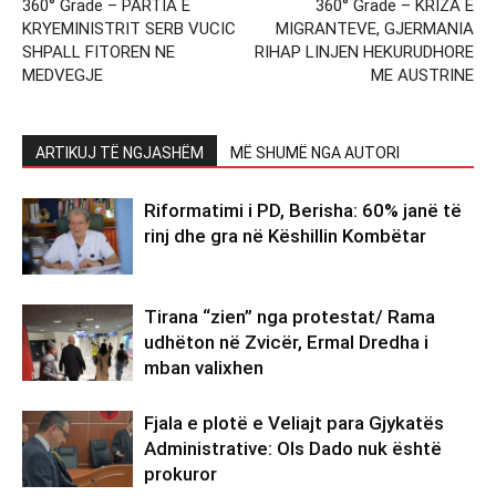
360° Grade – PARTIA E
360° Grade – KRIZA E
KRYEMINISTRIT SERB VUCIC
MIGRANTEVE, GJERMANIA
SHPALL FITOREN NE
RIHAP LINJEN HEKURUDHORE
MEDVEGJE
ME AUSTRINE
ARTIKUJ TË NGJASHËM
MË SHUMË NGA AUTORI
Riformatimi i PD, Berisha: 60% janë të
rinj dhe gra në Këshillin Kombëtar
Tirana “zien” nga protestat/ Rama
udhëton në Zvicër, Ermal Dredha i
mban valixhen
Fjala e plotë e Veliajt para Gjykatës
Administrative: Ols Dado nuk është
prokuror