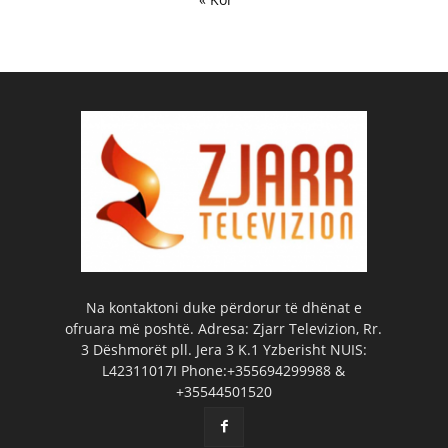
Na kontaktoni duke përdorur të dhënat e
ofruara më poshtë. Adresa: Zjarr Televizion, Rr.
3 Dëshmorët pll. Jera 3 K.1 Yzberisht NUIS:
L42311017I Phone:+355694299988 &
+35544501520