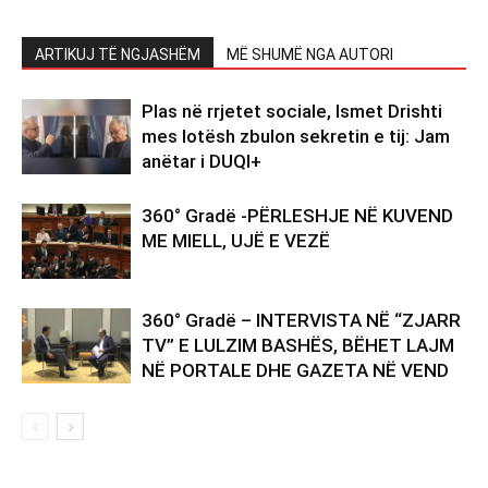
ARTIKUJ TË NGJASHËM
MË SHUMË NGA AUTORI
Plas në rrjetet sociale, Ismet Drishti
mes lotësh zbulon sekretin e tij: Jam
anëtar i DUQI+
360° Gradë -PËRLESHJE NË KUVEND
ME MIELL, UJË E VEZË
360° Gradë – INTERVISTA NË “ZJARR
TV” E LULZIM BASHËS, BËHET LAJM
NË PORTALE DHE GAZETA NË VEND