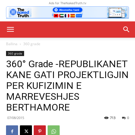
Ads for TheNakedTruth.tv
Ballina
360 grade
360 grade
360° Grade -REPUBLIKANET
KANE GATI PROJEKTLIGJIN
PER KUFIZIMIN E
MARREVESHJES
BERTHAMORE
07/08/2015
713
0