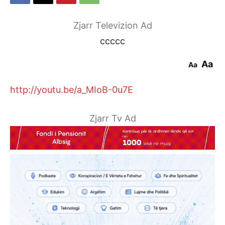
Zjarr Televizion Ad
ccccc
Aa
Aa
http://youtu.be/a_MIoB-0u7E
Zjarr Tv Ad