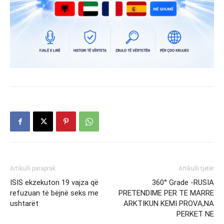
Artikulli paraprak
Artikulli tjetër
ISIS ekzekuton 19 vajza që
360° Grade -RUSIA
refuzuan të bëjnë seks me
PRETENDIME PER TE MARRE
ushtarët
ARKTIKUN KEMI PROVA,NA
PERKET NE