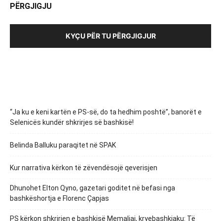
PËRGJIGJU
KYÇU PËR TU PËRGJIGJUR
“Ja ku e keni kartën e PS-së, do ta hedhim poshtë”, banorët e
Selenicës kundër shkrirjes së bashkisë!
Belinda Balluku paraqitet në SPAK
Kur narrativa kërkon të zëvendësojë qeverisjen
Dhunohet Elton Qyno, gazetari goditet në befasi nga
bashkëshortja e Florenc Çapjas
PS kërkon shkrirjen e bashkisë Memaliaj, kryebashkiaku: Të