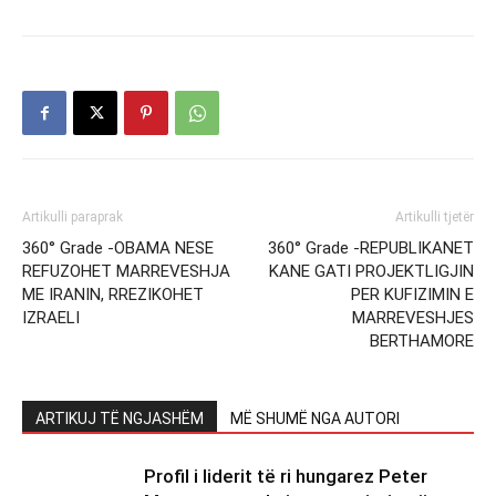
Artikulli paraprak
Artikulli tjetër
360° Grade -OBAMA NESE
360° Grade -REPUBLIKANET
REFUZOHET MARREVESHJA
KANE GATI PROJEKTLIGJIN
ME IRANIN, RREZIKOHET
PER KUFIZIMIN E
IZRAELI
MARREVESHJES
BERTHAMORE
ARTIKUJ TË NGJASHËM
MË SHUMË NGA AUTORI
Profil i liderit të ri hungarez Peter