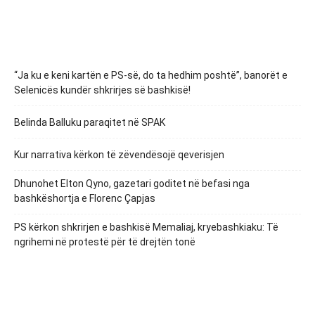
“Ja ku e keni kartën e PS-së, do ta hedhim poshtë”, banorët e
Selenicës kundër shkrirjes së bashkisë!
Belinda Balluku paraqitet në SPAK
Kur narrativa kërkon të zëvendësojë qeverisjen
Dhunohet Elton Qyno, gazetari goditet në befasi nga
bashkëshortja e Florenc Çapjas
PS kërkon shkrirjen e bashkisë Memaliaj, kryebashkiaku: Të
ngrihemi në protestë për të drejtën tonë