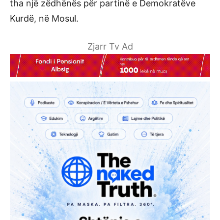
tha një zëdhënës për partinë e Demokratëve
Kurdë, në Mosul.
Zjarr Tv Ad