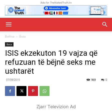
Ads for TheNakedTruth.tv
Ballina
Bota
Bota
ISIS ekzekuton 19 vajza që
refuzuan të bëjnë seks me
ushtarët
07/08/2015
969
0
Zjarr Televizion Ad