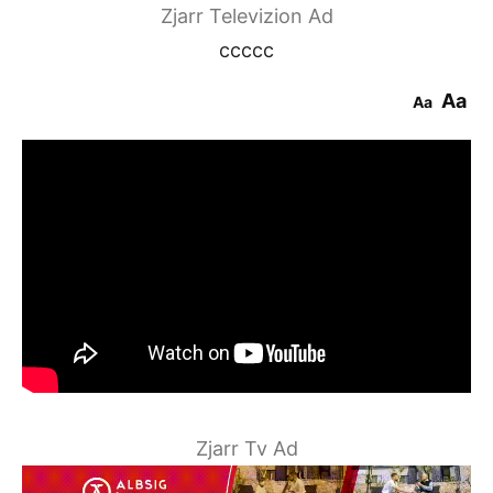
Zjarr Televizion Ad
ccccc
Aa
Aa
Zjarr Tv Ad