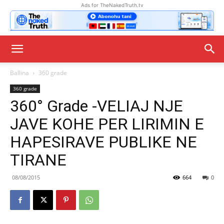
Ads for TheNakedTruth.tv
Ballina
360 grade
360 grade
360° Grade -VELIAJ NJE
JAVE KOHE PER LIRIMIN E
HAPESIRAVE PUBLIKE NE
TIRANE
08/08/2015
664
0