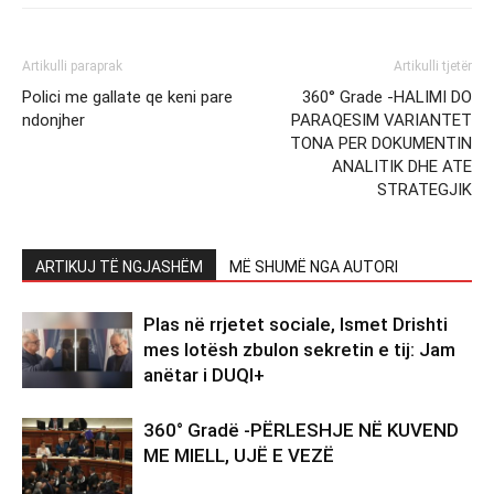
Artikulli paraprak
Artikulli tjetër
Polici me gallate qe keni pare
360° Grade -HALIMI DO
ndonjher
PARAQESIM VARIANTET
TONA PER DOKUMENTIN
ANALITIK DHE ATE
STRATEGJIK
ARTIKUJ TË NGJASHËM
MË SHUMË NGA AUTORI
Plas në rrjetet sociale, Ismet Drishti
mes lotësh zbulon sekretin e tij: Jam
anëtar i DUQI+
360° Gradë -PËRLESHJE NË KUVEND
ME MIELL, UJË E VEZË