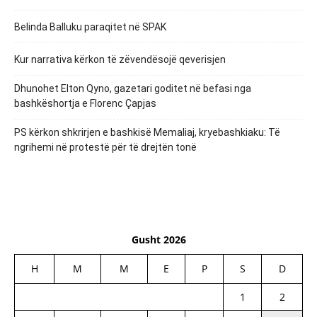
Belinda Balluku paraqitet në SPAK
Kur narrativa kërkon të zëvendësojë qeverisjen
Dhunohet Elton Qyno, gazetari goditet në befasi nga
bashkëshortja e Florenc Çapjas
PS kërkon shkrirjen e bashkisë Memaliaj, kryebashkiaku: Të
ngrihemi në protestë për të drejtën tonë
Gusht 2026
H
M
M
E
P
S
D
1
2