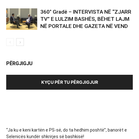
360° Gradë – INTERVISTA NË “ZJARR
TV” E LULZIM BASHËS, BËHET LAJM
NË PORTALE DHE GAZETA NË VEND
PËRGJIGJU
KYÇU PËR TU PËRGJIGJUR
“Ja ku e keni kartën e PS-së, do ta hedhim poshtë”, banorët e
Selenicës kundër shkrirjes së bashkisë!