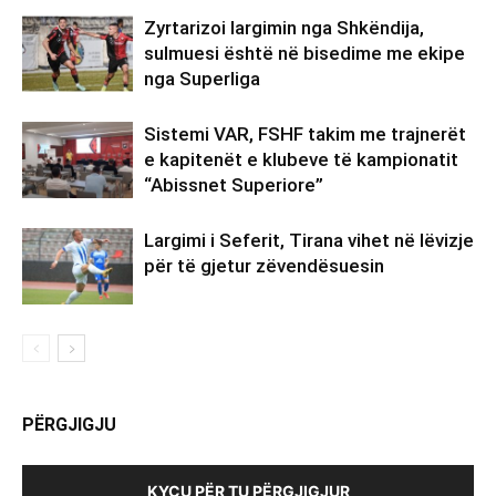
Zyrtarizoi largimin nga Shkëndija,
sulmuesi është në bisedime me ekipe
nga Superliga
Sistemi VAR, FSHF takim me trajnerët
e kapitenët e klubeve të kampionatit
“Abissnet Superiore”
Largimi i Seferit, Tirana vihet në lëvizje
për të gjetur zëvendësuesin
PËRGJIGJU
KYÇU PËR TU PËRGJIGJUR