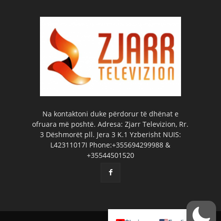
Na kontaktoni duke përdorur të dhënat e
ofruara më poshtë. Adresa: Zjarr Televizion, Rr.
3 Dëshmorët pll. Jera 3 K.1 Yzberisht NUIS:
L42311017I Phone:+355694299988 &
+35544501520