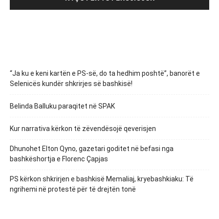
“Ja ku e keni kartën e PS-së, do ta hedhim poshtë”, banorët e
Selenicës kundër shkrirjes së bashkisë!
Belinda Balluku paraqitet në SPAK
Kur narrativa kërkon të zëvendësojë qeverisjen
Dhunohet Elton Qyno, gazetari goditet në befasi nga
bashkëshortja e Florenc Çapjas
PS kërkon shkrirjen e bashkisë Memaliaj, kryebashkiaku: Të
ngrihemi në protestë për të drejtën tonë