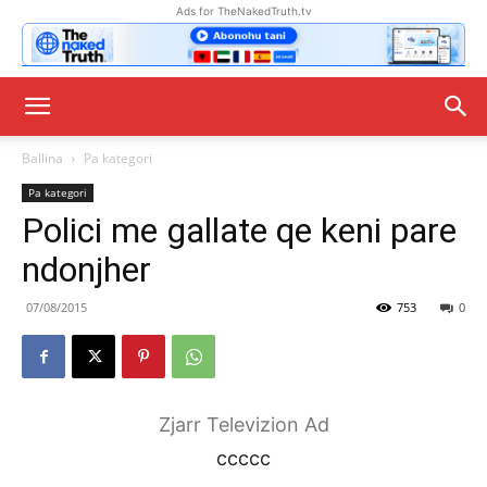
Ads for TheNakedTruth.tv
Ballina
Pa kategori
Pa kategori
Polici me gallate qe keni pare
ndonjher
07/08/2015
753
0
Zjarr Televizion Ad
ccccc